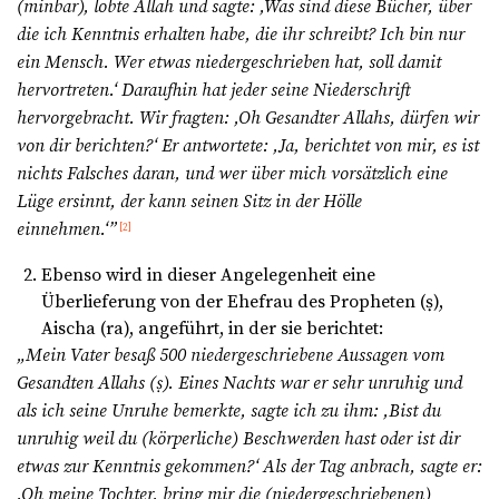
(minbar), lobte Allah und sagte: ,Was sind diese Bücher, über
die ich Kenntnis erhalten habe, die ihr schreibt? Ich bin nur
ein Mensch. Wer etwas niedergeschrieben hat, soll damit
hervortreten.‘ Daraufhin hat jeder seine Niederschrift
hervorgebracht. Wir fragten: ,Oh Gesandter Allahs, dürfen wir
von dir berichten?‘ Er antwortete: ,Ja, berichtet von mir, es ist
nichts Falsches daran, und wer über mich vorsätzlich eine
Lüge ersinnt, der kann seinen Sitz in der Hölle
einnehmen.‘”
[2]
Ebenso wird in dieser Angelegenheit eine
Überlieferung von der Ehefrau des Propheten (ṣ),
Aischa (ra), angeführt, in der sie berichtet:
„Mein Vater besaß 500 niedergeschriebene Aussagen vom
Gesandten Allahs (
ṣ
). Eines Nachts war er sehr unruhig und
als ich seine Unruhe bemerkte, sagte ich zu ihm: ,Bist du
unruhig weil du (körperliche) Beschwerden hast oder ist dir
etwas zur Kenntnis gekommen?‘ Als der Tag anbrach, sagte er:
,Oh meine Tochter, bring mir die (niedergeschriebenen)