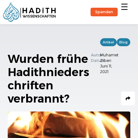
Spenden
Hadith-Stu
Artikel
Blog
Wurden frühe
Autor
Muhamet
Datum
Ziberi
Juni 11,
Hadithnieders
2021
chriften
verbrannt?