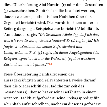
diese Überlieferung Abū Huraira (r) oder dem Gesandten
(ṣ) zuzuschreiben. Zusätzlich sollte beachtet werden,
dass in weiteren, authentischen Hadithen über das
Gegenteil berichtet wird. Dies wurde in einem anderen
Beitrag dargelegt. Beispielsweise berichtet ʿAbdullāh b.
ʿAmr, dass er sagte:
“Oh Gesandter Allahs (
ṣ
), darf ich das,
was ich von dir höre, niederschreiben? Er (
ṣ
) sagte: ,Ja.‘ Ich
fragte: ,Im Zustand von deiner Zufriedenheit und
Unzufriedenheit?‘ Er (
ṣ
) sagte: ,In dieser Angelegenheit (der
Religion) spreche ich nur die Wahrheit, (egal in welchem
Zustand ich mich befinde).‘”
[8]
Diese Überlieferung beinhaltet einen der
aussagekräftigsten und relevantesten Beweise darauf,
dass die Niederschrift der Hadithe zur Zeit des
Gesandten (ṣ) Ebenso hat er seine Gefährten in einem
weiteren Hadith aufgefordert, seine Freitagspredigt für
Abū Shāh aufzuschreiben, nachdem dieser es gefordert