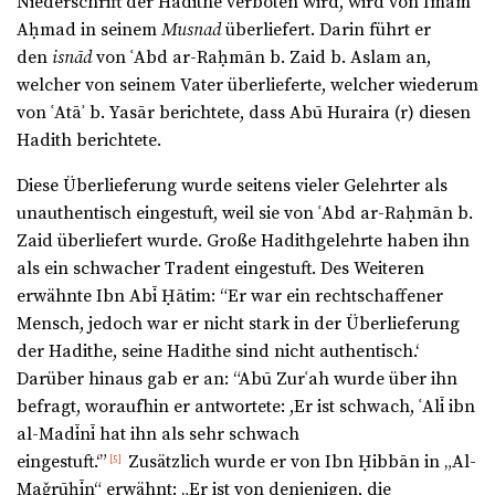
Niederschrift der Hadithe verboten wird, wird von Imam
Aḥmad in seinem
Musnad
überliefert. Darin führt er
den
isnād
von ʿAbd ar-Raḥmān b. Zaid b. Aslam an,
welcher von seinem Vater überlieferte, welcher wiederum
von ʿAtāʾ b. Yasār berichtete, dass Abū Huraira (r) diesen
Hadith berichtete.
Diese Überlieferung wurde seitens vieler Gelehrter als
unauthentisch eingestuft, weil sie von ʿAbd ar-Raḥmān b.
Zaid überliefert wurde. Große Hadithgelehrte haben ihn
als ein schwacher Tradent eingestuft. Des Weiteren
erwähnte Ibn Abī Ḥātim: “Er war ein rechtschaffener
Mensch, jedoch war er nicht stark in der Überlieferung
der Hadithe, seine Hadithe sind nicht authentisch.‘
Darüber hinaus gab er an: “Abū Zurʿah wurde über ihn
befragt, woraufhin er antwortete: ,Er ist schwach, ʿAlī ibn
al-Madīnī hat ihn als sehr schwach
eingestuft.‘”
Zusätzlich wurde er von Ibn Ḥibbān in „Al-
[5]
Maǧrūḥīn“ erwähnt: „Er ist von denjenigen, die