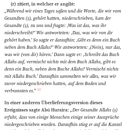
(r) zitiert, in welcher er angibt:
„Während wir eines Tages saßen und die Worte, die wir vom
Gesandten (
ṣ
), gehört hatten, niederschrieben, kam der
Gesandte (
ṣ
), zu uns und fragte: ‚Was ist das, was ihr
niederschreibt?‘ Wir antworteten: ,Das, was wir von dir
gehört haben.‘ So sagte er daraufhin: ,Gibt es denn ein Buch
neben dem Buch Allahs?‘ Wir antworteten: ,(Nein), nur das,
was wir (von dir) hören.‘ Dann sagte er: ,Schreibt das Buch
Allahs auf, vermischt nichts mit dem Buch Allahs, gibt es
denn ein Buch, neben dem Buche Allahs? Vermischt nichts
mit Allahs Buch.‘ Daraufhin sammelten wir alles, was wir
zuvor niedergeschrieben hatten, auf dem Boden und
verbrannten es.“
[1]
In einer anderen Überlieferungsversion dieses
Ereignisses sagte Abū Huraira:
„Der Gesandte Allahs (
ṣ
)
erfuhr, dass von einige Menschen einige seiner Aussprüche
niedergeschrieben wurden. Daraufhin stieg er auf die Kanzel