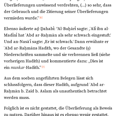
Überlieferungen unwissend verdrehten, (…) so sehr, dass
der Gebrauch und die Zitierung seiner Überlieferungen
vermieden wurde.”
[6]
Ebenso äußerte aḏ-Ḏahabī: “Al-Buḫārī sagte: ,ʿAlī ibn al-
Madīnī hat ʿAbd ar-Raḥmān als sehr schwach eingestuft.‘
Und an-Nasāʾī sagte: ,Er ist schwach.‘ Dann erwähnte er
ʿAbd ar-Raḥmāns Hadith, wo der Gesandte (ṣ)
Niederschriften sammelte und sie verbrennen ließ (siehe
vorherigen Hadith) und kommentierte dazu: „Dies ist
ein
munkar
-Hadith.”
[7]
Aus dem soeben angeführten Belegen lässt sich
schlussfolgern, dass dieser Hadith, aufgrund ʿAbd ar-
Raḥmān b. Zaid b. Aslam als unauthentisch betrachtet
werden muss.
Folglich ist es nicht gestattet, die Überlieferung als Beweis
zu nutzen. Darüber hinaus ist es ebenso wenig gestattet,