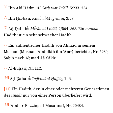
[5]
Ibn Abī Ḥātim:
Al-Ǧarḥ wat-Taʿdīl
, 5/233–234.
[6]
Ibn Ḥibbān:
Kitāb al-Maǧrūḥīn
, 2/57.
[7]
Aḏ-Ḏahabī:
Mīzān al-Iʿtidāl
, 2/564–565. Ein
munkar
-
Hadith ist ein sehr schwacher Hadith.
[8]
Ein authentischer Hadīth von Aḥmad in seinem
Musnad (Musnad ʿAbdullāh ibn ʿAmr) berichtet, Nr. 6930,
Ṣaḥīḥ nach Aḥmad Aš-Šākir.
[9]
Al-Buḫārī; Nr. 112.
[10]
Aḏ-Ḏahabī:
Taḏkirat al-Ḥuffāẓ
, 1–5.
[11]
Ein Hadith, der in einer oder mehreren Generationen
des
isnāds
nur von einer Person überliefert wird.
[12]
ʿAbd ar-Razzāq: al-Musannaf, Nr. 20484.