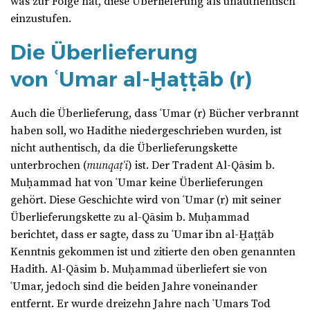
was zur Folge hat, diese Überlieferung als unauthentisch
einzustufen.
Die Überlieferung
von ʿUmar al-Ḫaṭṭāb (r)
Auch die Überlieferung, dass ʿUmar (r) Bücher verbrannt
haben soll, wo Hadithe niedergeschrieben wurden, ist
nicht authentisch, da die Überlieferungskette
unterbrochen (
munqaṭʿi
) ist. Der Tradent Al-Qāsim b.
Muḥammad hat von ʿUmar keine Überlieferungen
gehört. Diese Geschichte wird von ʿUmar (r) mit seiner
Überlieferungskette zu al-Qāsim b. Muḥammad
berichtet, dass er sagte, dass zu ʿUmar ibn al-Ḫaṭṭāb
Kenntnis gekommen ist und zitierte den oben genannten
Hadith. Al-Qāsim b. Muḥammad überliefert sie von
ʿUmar, jedoch sind die beiden Jahre voneinander
entfernt. Er wurde dreizehn Jahre nach ʿUmars Tod