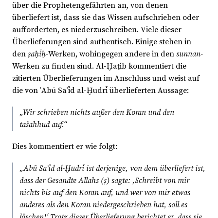
über die Prophetengefährten an, von denen
überliefert ist, dass sie das Wissen aufschrieben oder
aufforderten, es niederzuschreiben. Viele dieser
Überlieferungen sind authentisch. Einige stehen in
den
ṣaḥīḥ
-Werken, wohingegen andere in den
sunnan-
Werken zu finden sind. Al-Ḫaṭīb kommentiert die
zitierten Überlieferungen im Anschluss und weist auf
die von ʾAbū Saʿīd al-Ḫudrī überlieferten Aussage:
„Wir schrieben nichts außer den Koran und den
tašahhud auf.“
Dies kommentiert er wie folgt:
„Abū Saʿīd al-Ḫudrī ist derjenige, von dem überliefert ist,
dass der Gesandte Allahs (ṣ) sagte: ‚Schreibt von mir
nichts bis auf den Koran auf, und wer von mir etwas
anderes als den Koran niedergeschrieben hat, soll es
löschen!‘ Trotz dieser Überlieferung berichtet er, dass sie