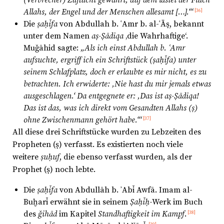
Allahs, der Engel und der Menschen allesamt […].‘“
[36]
Die
ṣaḥīfa
von Abdullah b. ʿAmr b. al-ʿĀṣ, bekannt
unter dem Namen
aṣ-Ṣādiqa
‚die Wahrhaftige‘.
Muǧāhid sagte:
„Als ich einst Abdullah b. ʿAmr
aufsuchte, ergriff ich ein Schriftstück (ṣaḥīfa) unter
seinem Schlafplatz, doch er erlaubte es mir nicht, es zu
betrachten. Ich erwiderte: ‚Nie hast du mir jemals etwas
ausgeschlagen.‘ Da entgegnete er: ‚Das ist aṣ-Ṣādiqa!
Das ist das, was ich direkt vom Gesandten Allahs (ṣ)
ohne Zwischenmann gehört habe.‘“
[37]
All diese drei Schriftstücke wurden zu Lebzeiten des
Propheten (ṣ) verfasst. Es existierten noch viele
weitere
ṣuḥuf
, die ebenso verfasst wurden, als der
Prophet (ṣ) noch lebte.
Die
ṣaḥīfa
von Abdullāh b. ʾAbī Awfā. Imam al-
Buḫarī erwähnt sie in seinem
Ṣaḥīḥ
-Werk im Buch
des
ǧihād
im Kapitel
Standhaftigkeit im Kampf
.
[38]