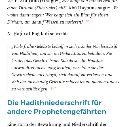
ʿAlī b. Abī Ṭālib (r) sagte:
„Wer kauft von mir Wissen für
einen Dirham (Silbertaler) ab?“
Abū Ḫayṯama sagte
: „Er
wollte damit sagen: Wer kauft sich ein Blatt für einen
Dirham, um darauf Wissen zu notieren?“
[26]
Al-Ḫaṭīb al-Baġdādī schreibt:
„Viele frühe Gelehrte behalfen sich mit der Niederschrift
von Hadithen, um sie im Gedächtnis zu behalten. Sie
lernten das Geschriebene. Sobald sie die Hadithe
einwandfrei auswendig lernten, wischten sie das
Geschriebene aus Angst, sich darauf zu verlassen und
sich das auswendig Gelernte schlechter zu merken und es
zu vernachlässigen.“
[27]
Die Hadithniederschrift für
andere Prophetengefährten
Eine Form der Bewahrung und Niederschrift der