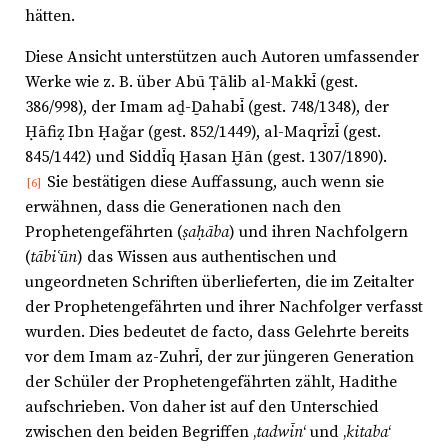
hätten.
Diese Ansicht unterstützen auch Autoren umfassender
Werke wie z. B. über Abū Ṭālib al-Makkī (gest.
386/998), der Imam aḏ-Ḏahabī (gest. 748/1348), der
Ḥāfiẓ Ibn Ḥaǧar (gest. 852/1449), al-Maqrīzī (gest.
845/1442) und Siddīq Ḥasan Ḫān (gest. 1307/1890).
Sie bestätigen diese Auffassung, auch wenn sie
[6]
erwähnen, dass die Generationen nach den
Prophetengefährten (
ṣaḥāba
) und ihren Nachfolgern
(
tābiʿūn
) das Wissen aus authentischen und
ungeordneten Schriften überlieferten, die im Zeitalter
der Prophetengefährten und ihrer Nachfolger verfasst
wurden. Dies bedeutet de facto, dass Gelehrte bereits
vor dem Imam az-Zuhrī, der zur jüngeren Generation
der Schüler der Prophetengefährten zählt, Hadithe
aufschrieben. Von daher ist auf den Unterschied
zwischen den beiden Begriffen ‚
tadwīn
‘ und ‚
kitaba
‘