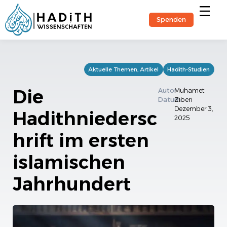
Spenden
Hadith-Stu
Aktuelle Themen
,
Artikel
Hadith-Studien
Die
Autor
Muhamet
Datum
Ziberi
Dezember 3,
Hadithniedersc
2025
hrift im ersten
islamischen
Jahrhundert