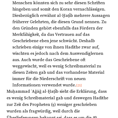
Menschen könnten sich zu sehr diesen Schriften
hingeben und somit den Koran vernachlässigen.
Diesbezüglich erwähnt al-Ḫaṭīb mehrere Aussagen
früherer Gelehrten, die diesen Grund nennen. Zu
den Gründen gehört ebenfalls das Fördern der
Merkfähigkeit, da das Vertrauen auf das
Geschriebene eben jene schwächt. Deshalb
schrieben einige von ihnen Hadithe zwar auf,
wischten es jedoch nach dem Auswendiglernen
aus. Auch wurde das Geschriebene oft
weggewischt, weil es wenig Schreibmaterial zu
diesen Zeiten gab und das vorhandene Material
immer für die Niederschrift von neuen
Informationen verwendet wurde.
[21]
Muḥammad ʿAǧāǧ al-Ḫaṭīb sieht die Erklärung, dass
es wenig Schreibmaterial gab und deswegen Hadithe
zur Zeit des Propheten (ṣ) weniger geschrieben
wurden als fragwürdig, weil durch die
Überlieferungen bekannt sei, dass es um die 40