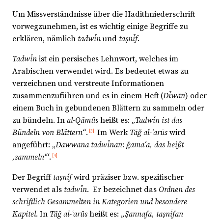
Um Missverständnisse über die Hadithniederschrift
vorwegzunehmen, ist es wichtig einige Begriffe zu
erklären, nämlich
tadwīn
und
taṣnīf
.
Tadwīn
ist ein persisches Lehnwort, welches im
Arabischen verwendet wird. Es bedeutet etwas zu
verzeichnen und verstreute Informationen
zusammenzuführen und es in einem Heft (
Dīwān
) oder
einem Buch in gebundenen Blättern zu sammeln oder
zu bündeln. In
al-Qāmūs
heißt es:
„Tadwīn ist das
Bündeln von Blättern“
.
Im Werk
Tāǧ al-ʿarūs
wird
[3]
angeführt: „
Dawwana tadwīnan
:
ǧamaʿa,
das heißt
‚sammeln‘“
.
[4]
Der Begriff
taṣnīf
wird präziser bzw. spezifischer
verwendet als
tadwīn
. Er bezeichnet das
Ordnen des
schriftlich Gesammelten in Kategorien und besondere
Kapitel
. In
Tāǧ al-ʿarūs
heißt es:
„Ṣannafa, taṣnīfan