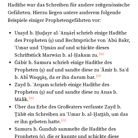
Hadithe war das Schreiben für andere zeitgenössische
Gefährten. Hierzu liegen untere anderem folgende
Beispiele einiger Prophetengefährten vor:
Usayd b. Ḥuḍayr al-ʾAnṣārī schrieb einige Hadithe
des Propheten (ṣ) und Rechtsprüche von ʾAbū Bakr,
ʿUmar und ʿUṯmān auf und schickte dieses
Schriftstück Marwān b. al-Ḥakam zu.
[28]
Ǧābir b. Samura schrieb einige Hadithe des
Propheten (ṣ) auf und sandte diese zu ʿĀmir b. Saʿd
b. Abī Waqqāṣ, da er ihn darum bat.
[29]
Zayd b. ʾArqam schrieb einige Hadithe des
Propheten (ṣ) auf und sandte diese zu Anas b.
Mālik.
[30]
Über das Erbe des Großvaters verfasste Zayd b.
Ṯābit ein Schreiben an ʿUmar b. al-Ḫaṭṭāb, um das
er ihn gebeten hatte.
[31]
Samura b. Ǧundub sammelte die Hadithe des
Propheten (ṣ), die er kannte und schickte diese