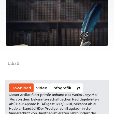
Inhalt
Download
Video
Infografik
Dieser Artikel führt primär anhand des Werks
Taqyīd al-
ʿilm
von dem bekannten schafitischen Hadithgelehrten
Abū Bakr Aḥmad b. ʿAlī (gest. 473/1070), bekannt als al-
Ḫaṭīb al-Baġdādī (Der Prediger von Bagdad), in die
Niederschrift von Hadithen im ersten Jahrhundert der