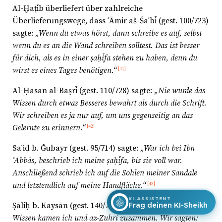
Al-Ḫaṭīb überliefert über zahlreiche
Überlieferungswege, dass ʿĀmir aš-Šaʿbī (gest. 100/723)
sagte:
„Wenn du etwas hörst, dann schreibe es auf, selbst
wenn du es an die Wand schreiben solltest. Das ist besser
für dich, als es in einer ṣaḥīfa stehen zu haben, denn du
wirst es eines Tages benötigen.“
[41]
Al-Ḥasan al-Baṣrī (gest. 110/728) sagte:
„Nie wurde das
Wissen durch etwas Besseres bewahrt als durch die Schrift.
Wir schreiben es ja nur auf, um uns gegenseitig an das
Gelernte zu erinnern.“
[42]
Saʿīd b. Ǧubayr (gest. 95/714) sagte:
„
War ich bei Ibn
ʿAbbās, beschrieb ich meine ṣaḥīfa, bis sie voll war.
Anschließend schrieb ich auf die Sohlen meiner Sandale
und letztendlich auf meine Handfläche.“
[43]
KI-ASSISTENT
Frag deinen KI-Sheikh
Ṣāliḥ b. Kaysān (gest. 140/723) sagte:
„Im Streben nach
Wissen kamen ich und az-Zuhrī zusammen. Wir sagten: