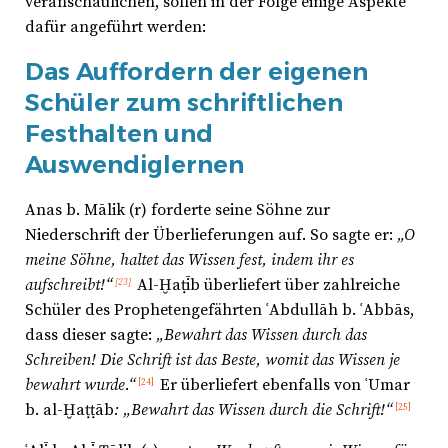
veranschaulichen, sollen in der Folge einige Aspekte
dafür angeführt werden:
Das Auffordern der eigenen
Schüler zum schriftlichen
Festhalten und
Auswendiglernen
Anas b. Mālik (r) forderte seine Söhne zur
Niederschrift der Überlieferungen auf. So sagte er:
„O
meine Söhne, haltet das Wissen fest, indem ihr es
aufschreibt!“
Al-Ḫaṭīb überliefert über zahlreiche
[23]
Schüler des Prophetengefährten ʿAbdullāh b. ʿAbbās,
dass dieser sagte:
„Bewahrt das Wissen durch das
Schreiben! Die Schrift ist das Beste, womit das Wissen je
bewahrt wurde.“
Er überliefert ebenfalls von ʿUmar
[24]
b. al-Ḫaṭṭāb
: „Bewahrt das Wissen durch die Schrift!“
[25]