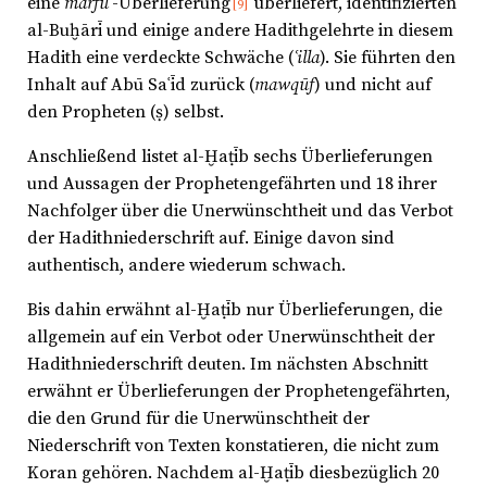
eine
marfūʿ
-Überlieferung
überliefert, identifizierten
[9]
al-Buḫārī und einige andere Hadithgelehrte in diesem
Hadith eine verdeckte Schwäche (
ʿilla
). Sie führten den
Inhalt auf Abū Saʿīd zurück (
mawqūf
) und nicht auf
den Propheten (ṣ) selbst.
Anschließend listet al-Ḫaṭīb sechs Überlieferungen
und Aussagen der Prophetengefährten und 18 ihrer
Nachfolger über die Unerwünschtheit und das Verbot
der Hadithniederschrift auf. Einige davon sind
authentisch, andere wiederum schwach.
Bis dahin erwähnt al-Ḫaṭīb nur Überlieferungen, die
allgemein auf ein Verbot oder Unerwünschtheit der
Hadithniederschrift deuten. Im nächsten Abschnitt
erwähnt er Überlieferungen der Prophetengefährten,
die den Grund für die Unerwünschtheit der
Niederschrift von Texten konstatieren, die nicht zum
Koran gehören. Nachdem al-Ḫaṭīb diesbezüglich 20