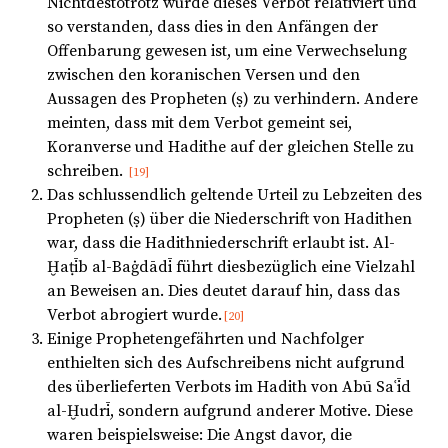
Nichtdestotrotz wurde dieses Verbot relativiert und
so verstanden, dass dies in den Anfängen der
Offenbarung gewesen ist, um eine Verwechselung
zwischen den koranischen Versen und den
Aussagen des Propheten (ṣ) zu verhindern. Andere
meinten, dass mit dem Verbot gemeint sei,
Koranverse und Hadithe auf der gleichen Stelle zu
schreiben.
[19]
Das schlussendlich geltende Urteil zu Lebzeiten des
Propheten (ṣ) über die Niederschrift von Hadithen
war, dass die Hadithniederschrift erlaubt ist. Al-
Ḫaṭīb al-Baġdādī führt diesbezüglich eine Vielzahl
an Beweisen an. Dies deutet darauf hin, dass das
Verbot abrogiert wurde.
[20]
Einige Prophetengefährten und Nachfolger
enthielten sich des Aufschreibens nicht aufgrund
des überlieferten Verbots im Hadith von Abū Saʿīd
al-Ḫudrī, sondern aufgrund anderer Motive. Diese
waren beispielsweise: Die Angst davor, die