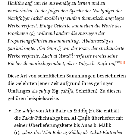
Hadithe auf, um sie auswendig zu lernen und zu
wiederholen. In der folgenden Epoche der Nachfolger der
Nachfolger (atbāʿ at-tābiʿīn) wurden thematisch angelegte
Werke verfasst. Einige Gelehrte sammelten die Worte des
Propheten (ṣ), während andere die Aussagen der
Prophetengefährten zusammentrug. ʿAbdurrazzāq aṣ-
Ṣanʿānī sagte: ‚Ibn Ǧurayǧ war der Erste, der strukturierte
Werke verfasste. Auch al-ʾAwzāʿī verfasste bereits seine
Bücher thematisch geordnet, als er Yaḥyā b. Kaṯīr traf.‘“
[34]
Diese Art von schriftlichen Sammlungen bezeichneten
die Gelehrten jener Zeit aufgrund ihres geringen
Umfanges als
ṣuḥuf
(Sg.
ṣaḥīfa,
Schriften). Zu diesen
gehören beispielsweise:
Die
ṣaḥīfa
von Abū Bakr aṣ-Ṣiddīq (r). Sie enthält
die
Zakāt
-Pflichtabgaben. Al-Ḫaṭīb überliefert mit
seiner Überlieferungskette bis Anas b. Mālik
(r),
„dass ihn ʾAbū Bakr aṣ-Ṣiddīq als Zak
āt-Eintreiber