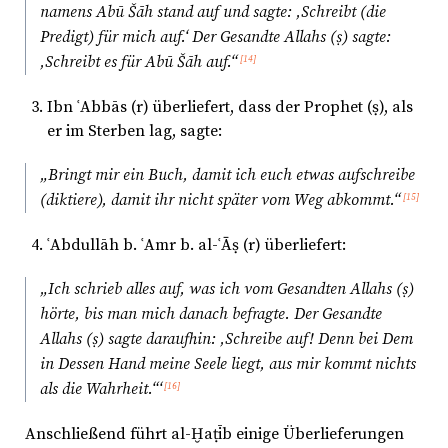
namens Abū Šāh stand auf und sagte: ‚Schreibt (die
Predigt) für mich auf.‘ Der Gesandte Allahs (ṣ) sagte:
‚Schreibt es für Abū Šāh auf.“
[14]
Ibn ʿAbbās (r) überliefert, dass der Prophet (ṣ), als
er im Sterben lag, sagte:
„Bringt mir ein Buch, damit ich euch etwas aufschreibe
(diktiere), damit ihr nicht später vom Weg abkommt.“
[15]
ʿAbdullāh b. ʿAmr b. al-ʿĀṣ (r) überliefert:
„Ich schrieb alles auf, was ich vom Gesandten Allahs (ṣ)
hörte, bis man mich danach befragte. Der Gesandte
Allahs (ṣ) sagte daraufhin: ‚Schreibe auf! Denn bei Dem
in Dessen Hand meine Seele liegt, aus mir kommt nichts
als die Wahrheit.“‘
[16]
Anschließend führt al-Ḫaṭīb einige Überlieferungen