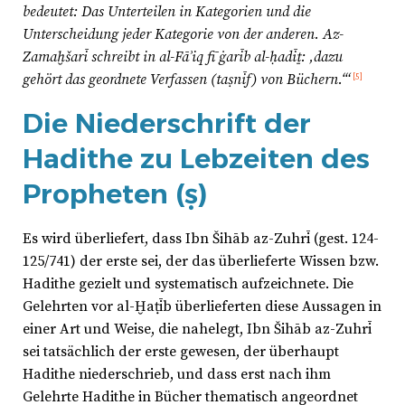
bedeutet: Das Unterteilen in Kategorien und die
Unterscheidung jeder Kategorie von der anderen. Az-
Zamaḫšarī schreibt in al-Fāʾiq fī ġarīb al-ḥadīṯ: ‚dazu
gehört das geordnete Verfassen (taṣnīf) von Büchern.‘“
[5]
Die Niederschrift der
Hadithe zu Lebzeiten des
Propheten (ṣ)
Es wird überliefert, dass Ibn Šihāb az-Zuhrī (gest. 124-
125/741) der erste sei, der das überlieferte Wissen bzw.
Hadithe gezielt und systematisch aufzeichnete. Die
Gelehrten vor al-Ḫaṭīb überlieferten diese Aussagen in
einer Art und Weise, die nahelegt, Ibn Šihāb az-Zuhrī
sei tatsächlich der erste gewesen, der überhaupt
Hadithe niederschrieb, und dass erst nach ihm
Gelehrte Hadithe in Bücher thematisch angeordnet