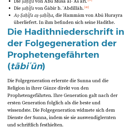
Die
ṣaḥīfa
von Abū Mūsā al-ʾAšʿārī.
[39]
Die
ṣaḥīfa
von Ǧābir b. ʿAbdillāh.
[40]
Aṣ-Ṣaḥīfa aṣ-ṣaḥīḥa
, die Hammām von Abū Hurayra
überliefert. In ihm befinden sich seine Hadithe.
Die Hadithniederschrift in
der Folgegeneration der
Prophetengefährten
(
tābiʿūn
)
Die Folgegeneration erlernte die Sunna und die
Religion in ihrer Gänze direkt von den
Prophetengefährten. Ihre Generation galt nach der
ersten Generation folglich als die beste und
wissendste. Die Folgegeneration widmete sich dem
Dienste der Sunna, indem sie sie auswendiglernten
und schriftlich festhielten.