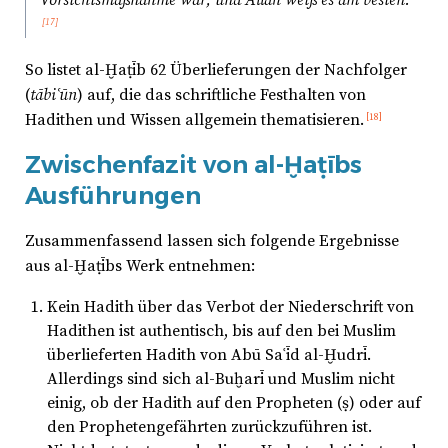
[17]
So listet al-Ḫaṭīb 62 Überlieferungen der Nachfolger
(
tābiʿūn
) auf, die das schriftliche Festhalten von
Hadithen und Wissen allgemein thematisieren.
[18]
Zwischenfazit von al-Ḫaṭībs
Ausführungen
Zusammenfassend lassen sich folgende Ergebnisse
aus al-Ḫaṭībs Werk entnehmen:
Kein Hadith über das Verbot der Niederschrift von
Hadithen ist authentisch, bis auf den bei Muslim
überlieferten Hadith von Abū Saʿīd al-Ḫudrī.
Allerdings sind sich al-Buḫarī und Muslim nicht
einig, ob der Hadith auf den Propheten (ṣ) oder auf
den Prophetengefährten zurückzuführen ist.