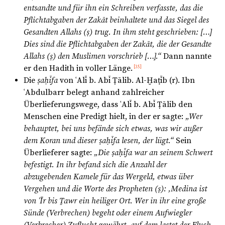
entsandte und für ihn ein Schreiben verfasste, das die
Pflichtabgaben der Zakāt beinhaltete und das Siegel des
Gesandten Allahs (ṣ) trug. In ihm steht geschrieben: […]
Dies sind die Pflichtabgaben der Zakāt, die der Gesandte
Allahs (ṣ) den Muslimen vorschrieb […].“
Dann nannte
er den Hadith in voller Länge.
[35]
Die
ṣaḥīfa
von ʿAlī b. Abī Ṭālib. Al-Ḫaṭīb (r). Ibn
ʿAbdulbarr belegt anhand zahlreicher
Überlieferungswege, dass ʿAlī b. Abī Ṭālib den
Menschen eine Predigt hielt, in der er sagte:
„Wer
behauptet, bei uns befände sich etwas, was wir außer
dem Koran und dieser ṣaḥīfa lesen, der lügt.“
Sein
Überlieferer sagte:
„Die ṣaḥīfa war an seinem Schwert
befestigt. In ihr befand sich die Anzahl der
abzugebenden Kamele für das Wergeld, etwas über
Vergehen und die Worte des Propheten (ṣ): ‚Medina ist
von ʿĪr bis Ṯawr ein heiliger Ort. Wer in ihr eine große
Sünde (Verbrechen) begeht oder einem Aufwiegler
(Verbrecher) Zuflucht gewährt, auf dem lastet der Fluch