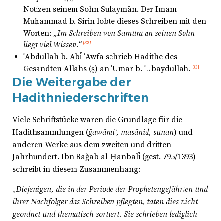
Notizen seinem Sohn Sulaymān. Der Imam
Muḥammad b. Sīrīn lobte dieses Schreiben mit den
Worten:
„Im Schreiben von Samura an seinen Sohn
liegt viel Wissen.“
[32]
ʿAbdullāh b. Abī ʾAwfā schrieb Hadithe des
Gesandten Allahs (ṣ) an ʿUmar b. ʿUbaydullāh.
[33]
Die Weitergabe der
Hadithniederschriften
Viele Schriftstücke waren die Grundlage für die
Hadithsammlungen (
ǧawāmiʿ, masānīd, sunan
) und
anderen Werke aus dem zweiten und dritten
Jahrhundert. Ibn Raǧab al-Ḥanbalī (gest. 795/1393)
schreibt in diesem Zusammenhang:
„
Diejenigen, die in der Periode der Prophetengefährten und
ihrer Nachfolger das Schreiben pflegten, taten dies nicht
geordnet und thematisch sortiert. Sie schrieben lediglich