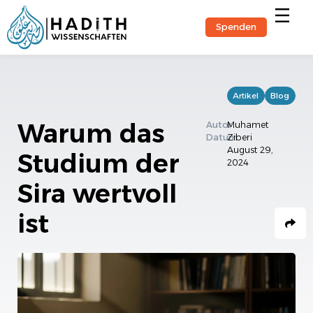
Spenden
Hadith-Stu
Artikel
Blog
Warum das
Autor
Muhamet
Datum
Ziberi
August 29,
Studium der
2024
Sira wertvoll
ist