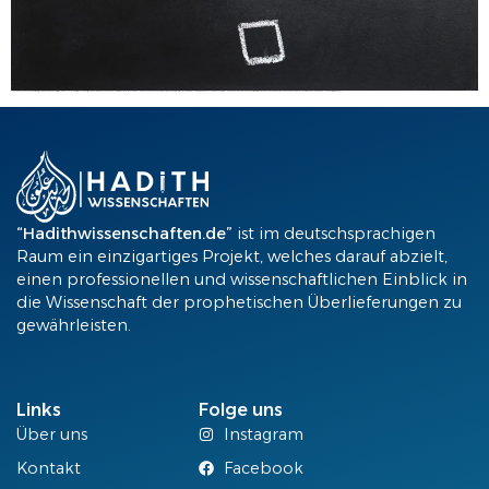
Hatte der Prophet Muhammad (ṣ) Selbstmordgedanken? Es wird überliefert, dass der Prophet (ṣ) einen Selbstmordversuch unternommen habe, als er eine Zeitlang keine Offenbarungen (waḥy) mehr bekam. Dies wird in dem „aṣ-Ṣaḥīḥ“ des Imam al-Buḫārī erwähnt. Nun stellt sich die Frage, inwiefern diese Aussage authentisch ist und mit welcher Absicht al-Buḫārī diese Erzählung in seiner Hadithsammlung […]
“Hadithwissenschaften.de”
ist im deutschsprachigen
Raum ein einzigartiges Projekt, welches darauf abzielt,
einen professionellen und wissenschaftlichen Einblick in
die Wissenschaft der prophetischen Überlieferungen zu
gewährleisten.
Links
Folge uns
Über uns
Instagram
Kontakt
Facebook