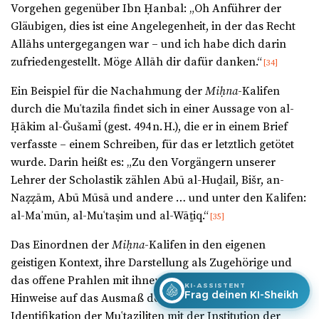
Vorgehen gegenüber Ibn Ḥanbal: „Oh Anführer der
Gläubigen, dies ist eine Angelegenheit, in der das Recht
Allāhs untergegangen war – und ich habe dich darin
zufriedengestellt. Möge Allāh dir dafür danken.“
[34]
Ein Beispiel für die Nachahmung der
Miḥna
-Kalifen
durch die Muʿtazila findet sich in einer Aussage von al-
Ḥākim al-Ǧušamī (gest. 494 n. H.), die er in einem Brief
verfasste – einem Schreiben, für das er letztlich getötet
wurde. Darin heißt es: „Zu den Vorgängern unserer
Lehrer der Scholastik zählen Abū al-Huḏail, Bišr, an-
Naẓẓām, Abū Mūsā und andere … und unter den Kalifen:
al-Maʾmūn, al-Muʿtaṣim und al-Wāṯiq.“
[35]
Das Einordnen der
Miḥna
-Kalifen in den eigenen
geistigen Kontext, ihre Darstellung als Zugehörige und
das offene Prahlen mit ihnen geben aufschlussreiche
KI-ASSISTENT
Frag deinen KI-Sheikh
Hinweise auf das Ausmaß der psychologischen
Identifikation der Muʿtaziliten mit der Institution der