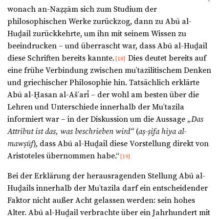
wonach an-Naẓẓām sich zum Studium der
philosophischen Werke zurückzog, dann zu Abū al-
Huḏail zurückkehrte, um ihn mit seinem Wissen zu
beeindrucken – und überrascht war, dass Abū al-Huḏail
diese Schriften bereits kannte.
Dies deutet bereits auf
[18]
eine frühe Verbindung zwischen muʿtazilitischem Denken
und griechischer Philosophie hin. Tatsächlich erklärte
Abū al-Ḥasan al-Ašʿarī – der wohl am besten über die
Lehren und Unterschiede innerhalb der Muʿtazila
informiert war – in der Diskussion um die Aussage
„Das
Attribut ist das, was beschrieben wird“
(
aṣ-ṣifa hiya al-
mawṣūf
), dass Abū al-Huḏail diese Vorstellung direkt von
Aristoteles übernommen habe.“
[19]
Bei der Erklärung der herausragenden Stellung Abū al-
Huḏails innerhalb der Muʿtazila darf ein entscheidender
Faktor nicht außer Acht gelassen werden: sein hohes
Alter. Abū al-Huḏail verbrachte über ein Jahrhundert mit