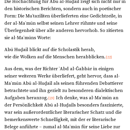
Die Hochachtung für Abū al-Huḏail zeigt sich nicht nur in
den historischen Berichten, sondern auch in poetischer
Form: Die Muʿtaziliten überlieferten eine Gedichtzeile, in
der al-Maʾmūn selbst seinen Lehrer rühmte und seine
Überlegenheit über alle anderen hervorhob. So zitierten
sie al-Maʾmūns Worte:
Abū Huḏail blickt auf die Scholastik herab,
wie die Wolken auf die Menschen herabblicken.
[22]
Aus dem, was der Richter ʿAbd al-Ǧabbār in einigen
seiner weiteren Werke überliefert, geht hervor, dass al-
Maʾmūn Abū al-Huḏail als seinen führenden Debattierer
betrachtete und ihn gezielt zu besonderen dialektischen
Aufgaben heranzog.
Ich denke, was al-Maʾmūn an
[23]
der Persönlichkeit Abū al-Huḏails besonders faszinierte,
war sein außerordentlicher literarischer Schatz und die
bemerkenswerte Schnelligkeit, mit der er literarische
Belege anführte – zumal al-Maʾmūn für seine Liebe zur