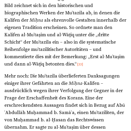
Bild zeichnet sich in den historischen und
biographischen Werken der Muʿtazila ab, in denen die
Kalifen der
Miḥna
als ehrenvolle Gestalten innerhalb der
eigenen Tradition erscheinen. So ordnete man den
Kalifen al-Muʿtaṣim und al-Wāṯiq unter die „dritte
Schicht“ der Muʿtazila ein – also in die systematische
Reihenfolge muʿtazilitischer Autoritäten – und
kommentierte dies mit der Bemerkung: „Erst al-Muʿtaṣim
und dann al-Wāṯiq betonten dies.“
[33]
Mehr noch: Die Muʿtazila überlieferten Danksagungen
einiger ihrer Gefährten an die
Miḥna
-Kalifen –
ausdrücklich wegen ihrer Verfolgung der Gegner in der
Frage der Erschaffenheit des Korans. Eine der
erschreckendsten Aussagen findet sich in Bezug auf Abū
ʿAbdullāh Muḥammad b. Samāʿa, einen Muʿtaziliten, der
von Muḥammad b. al-Ḥasan das Rechtswissen
übernahm. Er sagte zu al-Muʿtaṣim über dessen