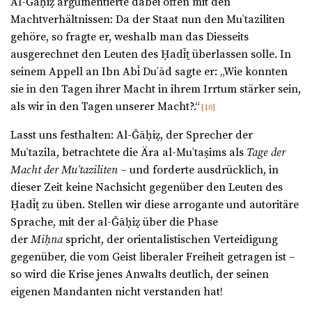
Al-Ǧāḥiẓ argumentierte dabei offen mit den
Machtverhältnissen: Da der Staat nun den Muʿtaziliten
gehöre, so fragte er, weshalb man das Diesseits
ausgerechnet den Leuten des Ḥadīṯ überlassen solle. In
seinem Appell an Ibn Abī Duʾād sagte er: „Wie konnten
sie in den Tagen ihrer Macht in ihrem Irrtum stärker sein,
als wir in den Tagen unserer Macht?.“
[10]
Lasst uns festhalten: Al-Ǧāḥiẓ, der Sprecher der
Muʿtazila, betrachtete die Ära al-Muʿtaṣims als
Tage der
Macht der Mu
ʿ
taziliten
– und forderte ausdrücklich, in
dieser Zeit keine Nachsicht gegenüber den Leuten des
Ḥadīṯ zu üben. Stellen wir diese arrogante und autoritäre
Sprache, mit der al-Ǧāḥiẓ über die Phase
der
Miḥna
spricht, der orientalistischen Verteidigung
gegenüber, die vom Geist liberaler Freiheit getragen ist –
so wird die Krise jenes Anwalts deutlich, der seinen
eigenen Mandanten nicht verstanden hat!