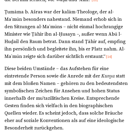
[13]
Ṯumāma b. Ašras war der kalām-Theologe, der al-
Maʾmūn besonders nahestand. Niemand erhob sich in
den Sitzungen al-Maʾmūns – nicht einmal hochrangige
Minister wie Ṭāhir ibn al-Ḥusayn –, außer wenn Abū l-
Huḏail den Raum betrat. Dann stand Ṭāhir auf, empfing
ihn persönlich und begleitete ihn, bis er Platz nahm. Al-
Maʾmūn zeigte sich darüber sichtlich erstaunt.“
[14]
Diese beiden Umstände – das Aufstehen für eine
eintretende Person sowie die Anrede mit der
Kunya
statt
mit dem bloßen Namen – gehören zu den bedeutendsten
symbolischen Zeichen für Ansehen und hohen Status
innerhalb der muʿtazilitischen Kreise. Entsprechende
Gesten finden sich vielfach in den biographischen
Quellen wieder. Es scheint jedoch, dass solche Bräuche
eher auf soziale Konventionen als auf eine ideologische
Besonderheit zurückgehen.