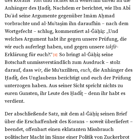
des Korans“ fort und richtet sich weiterhin direkt an die
Anhänger des Ḥadīṯ. Nachdem er berichtet, wie Ibn Abī
Duʾād seine Argumente gegenüber Imām Aḥmad
vorbrachte und al-Muʿtaṣim ihn daraufhin – nach dem
Wortgefecht – schlug, kommentiert al-Ǧāḥiẓ: „Und
welches Argument habt ihr gegen unsere Prüfung, die
wir euch auferlegt haben, und gegen unsere
takfīr
-
Erklärung für euch?.“
So bringt al-Ǧāḥiẓ seine
[8]
Botschaft unmissverständlich zum Ausdruck – stolz
darauf, dass
wir
, die Muʿtaziliten,
euch
, die Anhänger des
Ḥadīṯ, des Unglaubens bezichtigt und euch der Prüfung
unterzogen haben. Aus seiner Sicht spricht nichts zu
euren Gunsten, ihr Leute des Ḥadīṯ – denn ihr habt es
verdient.
Der abschließende Satz, mit dem al-Ǧāḥiẓ seinen Brief
über die Erschaffenheit des Korans – soweit überliefert –
beendet, offenbart einen eklatanten Missbrauch
politischer Macht im Sinne einer Politik von Zuckerbrot