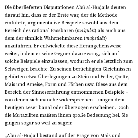
Die überlieferten Disputationen Abū al-Huḏails deuten
darauf hin, dass er der Erste war, der die Methode
einführte, argumentative Beispiele sowohl aus dem
Bereich des rational Fassbaren (
ma
ʿ
qūlāt
) als auch aus
dem der sinnlich Wahrnehmbaren (
maḥsūsāt
)
anzuführen. Er entwickelte diese Herangehensweise
weiter, indem er seine Gegner dazu zwang, sich auf
solche Beispiele einzulassen, wodurch er sie letztlich zum
Schweigen brachte. Zu seinen berüchtigten Gleichnissen
gehörten etwa Überlegungen zu Stein und Feder, Quitte,
Mais und Ameise, Form und Färben usw. Diese aus dem
Bereich der Sinneserfahrung entnommenen Beispiele –
von denen sich manche widersprechen – mögen dem
heutigen Leser banal oder überzogen erscheinen. Doch
die Muʿtaziliten maßten ihnen große Bedeutung bei. Sie
gingen sogar so weit zu sagen:
„Abū al-Huḏail bestand auf der Frage von Mais und