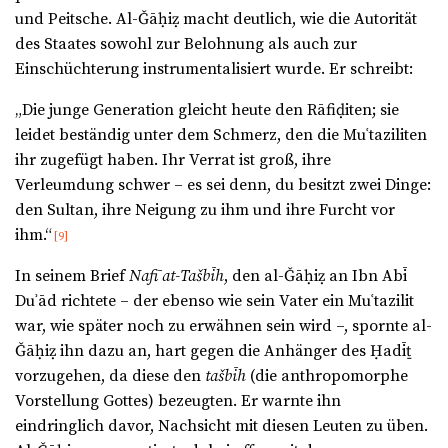
und Peitsche. Al-Ǧāḥiẓ macht deutlich, wie die Autorität
des Staates sowohl zur Belohnung als auch zur
Einschüchterung instrumentalisiert wurde. Er schreibt:
„Die junge Generation gleicht heute den Rāfiḍiten; sie
leidet beständig unter dem Schmerz, den die Muʿtaziliten
ihr zugefügt haben. Ihr Verrat ist groß, ihre
Verleumdung schwer – es sei denn, du besitzt zwei Dinge:
den Sultan, ihre Neigung zu ihm und ihre Furcht vor
ihm.“
[9]
In seinem Brief
Nafī at-Tašbīh
, den al-Ǧāḥiẓ an Ibn Abī
Duʾād richtete – der ebenso wie sein Vater ein Muʿtazilit
war, wie später noch zu erwähnen sein wird –, spornte al-
Ǧāḥiẓ ihn dazu an, hart gegen die Anhänger des Ḥadīṯ
vorzugehen, da diese den
tašbīh
(die anthropomorphe
Vorstellung Gottes) bezeugten. Er warnte ihn
eindringlich davor, Nachsicht mit diesen Leuten zu üben.