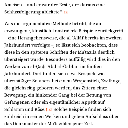
Ameisen – und er war der Erste, der daraus eine
Schlussfolgerung ableitete.“
[15]
Was die argumentative Methode betrifft, die auf
erzwungene, künstlich konstruierte Beispiele zurückgreift
– eine Herangehensweise, die al-ʿAllāf bereits im zweiten
Jahrhundert verfolgte –, so lässt sich beobachten, dass
diese in den späteren Schriften der Muʿtazila deutlich
übersteigert wurde. Besonders auffällig wird dies in den
Werken von al-Qāḍī ʿAbd al-Ǧabbār im fünften
Jahrhundert. Dort finden sich etwa Beispiele wie:
übermäßiger Schmerz bei einem Wespenstich, Zwillinge,
die gleichzeitig geboren werden, das Zittern einer
Bewegung, ein hinkender Gang bei der Rettung von
Gefangenen oder ein eigentümlicher Appetit auf
Schlamm und Käse.
Solche Beispiele finden sich
[16]
zahlreich in seinen Werken und geben Aufschluss über
das Denkmuster der Muʿtaziliten jener Zeit.