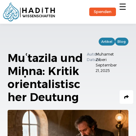
Spenden
Hadith-Stu
Artikel
Blog
Muʿtazila und
Autor
Muhamet
Datum
Ziberi
September
Miḥna: Kritik
21, 2025
orientalistisc
her Deutung