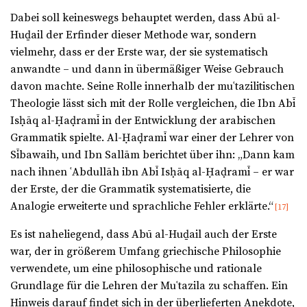
Dabei soll keineswegs behauptet werden, dass Abū al-
Huḏail der Erfinder dieser Methode war, sondern
vielmehr, dass er der Erste war, der sie systematisch
anwandte – und dann in übermäßiger Weise Gebrauch
davon machte. Seine Rolle innerhalb der muʿtazilitischen
Theologie lässt sich mit der Rolle vergleichen, die Ibn Abī
Isḥāq al-Ḥaḍramī in der Entwicklung der arabischen
Grammatik spielte. Al-Ḥaḍramī war einer der Lehrer von
Sībawaih, und Ibn Sallām berichtet über ihn: „Dann kam
nach ihnen ʿAbdullāh ibn Abī Isḥāq al-Ḥaḍramī – er war
der Erste, der die Grammatik systematisierte, die
Analogie erweiterte und sprachliche Fehler erklärte.“
[17]
Es ist naheliegend, dass Abū al-Huḏail auch der Erste
war, der in größerem Umfang griechische Philosophie
verwendete, um eine philosophische und rationale
Grundlage für die Lehren der Muʿtazila zu schaffen. Ein
Hinweis darauf findet sich in der überlieferten Anekdote,