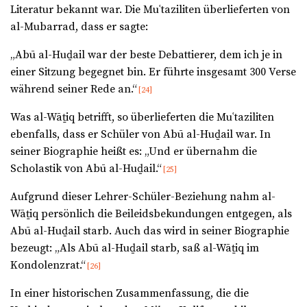
Literatur bekannt war. Die Muʿtaziliten überlieferten von
al-Mubarrad, dass er sagte:
„Abū al-Huḏail war der beste Debattierer, dem ich je in
einer Sitzung begegnet bin. Er führte insgesamt 300 Verse
während seiner Rede an.“
[24]
Was al-Wāṯiq betrifft, so überlieferten die Muʿtaziliten
ebenfalls, dass er Schüler von Abū al-Huḏail war. In
seiner Biographie heißt es: „Und er übernahm die
Scholastik von Abū al-Huḏail.“
[25]
Aufgrund dieser Lehrer-Schüler-Beziehung nahm al-
Wāṯiq persönlich die Beileidsbekundungen entgegen, als
Abū al-Huḏail starb. Auch das wird in seiner Biographie
bezeugt: „Als Abū al-Huḏail starb, saß al-Wāṯiq im
Kondolenzrat.“
[26]
In einer historischen Zusammenfassung, die die