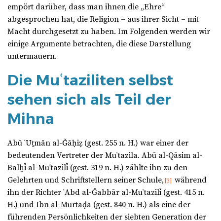
empört darüber, dass man ihnen die „Ehre“
abgesprochen hat, die Religion – aus ihrer Sicht – mit
Macht durchgesetzt zu haben. Im Folgenden werden wir
einige Argumente betrachten, die diese Darstellung
untermauern.
Die Muʿtaziliten selbst
sehen sich als Teil der
Mihna
Abū ʿUṯmān al-Ǧāḥiẓ (gest. 255 n. H.) war einer der
bedeutenden Vertreter der Muʿtazila. Abū al-Qāsim al-
Balḫī al-Muʿtazilī (gest. 319 n. H.) zählte ihn zu den
Gelehrten und Schriftstellern seiner Schule,
während
[3]
ihn der Richter ʿAbd al-Ǧabbār al-Muʿtazilī (gest. 415 n.
H.) und Ibn al-Murtaḍā (gest. 840 n. H.) als eine der
führenden Persönlichkeiten der siebten Generation der