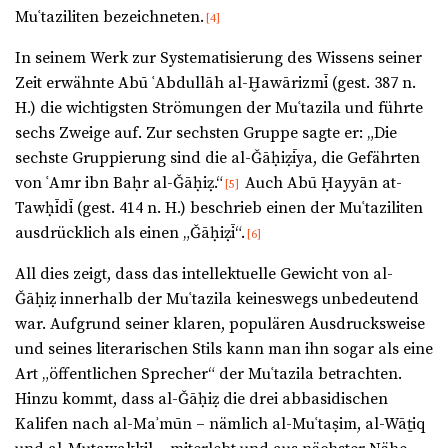
Muʿtaziliten bezeichneten.
[4]
In seinem Werk zur Systematisierung des Wissens seiner
Zeit erwähnte Abū ʿAbdullāh al-Ḫawārizmī (gest. 387 n.
H.) die wichtigsten Strömungen der Muʿtazila und führte
sechs Zweige auf. Zur sechsten Gruppe sagte er: „Die
sechste Gruppierung sind die al-Ǧāḥiẓīya, die Gefährten
von ʿAmr ibn Baḥr al-Ǧāḥiẓ.“
Auch Abū Ḥayyān at-
[5]
Tawḥīdī (gest. 414 n. H.) beschrieb einen der Muʿtaziliten
ausdrücklich als einen „Ǧāḥiẓī“.
[6]
All dies zeigt, dass das intellektuelle Gewicht von al-
Ǧāḥiẓ innerhalb der Muʿtazila keineswegs unbedeutend
war. Aufgrund seiner klaren, populären Ausdrucksweise
und seines literarischen Stils kann man ihn sogar als eine
Art „öffentlichen Sprecher“ der Muʿtazila betrachten.
Hinzu kommt, dass al-Ǧāḥiẓ die drei abbasidischen
Kalifen nach al-Maʾmūn – nämlich al-Muʿtaṣim, al-Wāṯiq