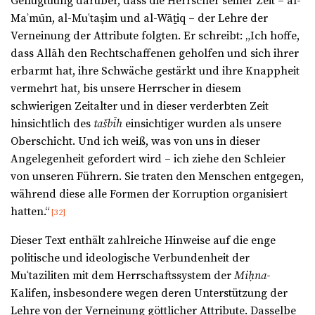
Genugtuung darüber, dass die Herrscher seiner Zeit – al-
Maʾmūn, al-Muʿtaṣim und al-Wāṯiq – der Lehre der
Verneinung der Attribute folgten. Er schreibt: „Ich hoffe,
dass Allāh den Rechtschaffenen geholfen und sich ihrer
erbarmt hat, ihre Schwäche gestärkt und ihre Knappheit
vermehrt hat, bis unsere Herrscher in diesem
schwierigen Zeitalter und in dieser verderbten Zeit
hinsichtlich des
tašbīh
einsichtiger wurden als unsere
Oberschicht. Und ich weiß, was von uns in dieser
Angelegenheit gefordert wird – ich ziehe den Schleier
von unseren Führern. Sie traten den Menschen entgegen,
während diese alle Formen der Korruption organisiert
hatten.“
[32]
Dieser Text enthält zahlreiche Hinweise auf die enge
politische und ideologische Verbundenheit der
Muʿtaziliten mit dem Herrschaftssystem der
Miḥna
-
Kalifen, insbesondere wegen deren Unterstützung der
Lehre von der Verneinung göttlicher Attribute. Dasselbe