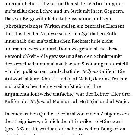
unermüdlicher Tätigkeit im Dienst der Verbreitung der
muʿtazilitischen Lehre und im Streit mit ihren Gegnern.
Diese außergewöhnliche Lebensspanne und sein
jahrzehntelanges Wirken stellen ein zentrales Element
dar, das bei der Analyse seiner maßgeblichen Rolle
innerhalb der muʿtazilitischen Rechtsschule nicht
übersehen werden darf. Doch wo genau stand diese
Persönlichkeit – die gewissermaßen den Schnittpunkt
der verschiedenen muʿtazilitischen Strömungen darstellt
– in der politischen Landschaft der
Miḥna
-Kalifen? Die
Antwort ist klar: Abū al-Huḏail al-ʿAllāf, der das Tor zur
muʿtazilitischen Lehre weit aufstieß und ihre
Argumentationsweise entfachte, war der Lehrer aller drei
Kalifen der
Miḥna
: al-Maʾmūn, al-Muʿtaṣim und al-Wāṯiq.
In einer frühen Quelle – verfasst von einem Zeitgenossen
der Ereignisse –, nämlich dem Historiker ad-Dīnawarī
(gest. 282 n. H.), wird auf die scholastischen Fähigkeiten