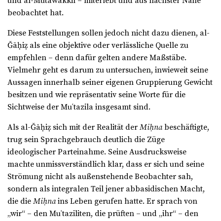
und al-Mutawakkil – miterlebt und aus nächster Nähe
beobachtet hat.
Diese Feststellungen sollen jedoch nicht dazu dienen, al-
Ǧāḥiẓ als eine objektive oder verlässliche Quelle zu
empfehlen – denn dafür gelten andere Maßstäbe.
Vielmehr geht es darum zu untersuchen, inwieweit seine
Aussagen innerhalb seiner eigenen Gruppierung Gewicht
besitzen und wie repräsentativ seine Worte für die
Sichtweise der Muʿtazila insgesamt sind.
Als al-Ǧāḥiẓ sich mit der Realität der
Miḥna
beschäftigte,
trug sein Sprachgebrauch deutlich die Züge
ideologischer Parteinahme. Seine Ausdrucksweise
machte unmissverständlich klar, dass er sich und seine
Strömung nicht als außenstehende Beobachter sah,
sondern als integralen Teil jener abbasidischen Macht,
die die
Miḥna
ins Leben gerufen hatte. Er sprach von
„wir“ – den Muʿtaziliten, die prüften – und „ihr“ – den