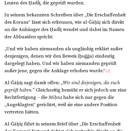
Leuten des Ḥadīṯ, die geprüft wurden.
In seinem bekannten Schreiben über „Die Erschaffenheit
des Korans“ lässt sich erkennen, wie al-Ǧāḥiẓ sich direkt
an die Anhänger des Ḥadīṯ wendet und dabei im Namen
der Abbasiden spricht:
„Und wir haben niemanden als ungläubig erklärt außer
denjenigen, denen wir den Beweis (ḥuǧǧa) eindeutig
dargelegt haben. Und wir haben niemanden geprüft
außer jene, gegen die Anklage erhoben wurde.“
[7]
Al-Ǧāḥiẓ sagt damit offen:
„Wir sind diejenigen, die euch
geprüft haben.“
Gleichzeitig bemüht er sich jedoch um eine
Rechtfertigung – die
Miḥna
habe sich nur gegen die
„Angeklagten“ gerichtet, weil sie eine andere Position
vertreten hätten.
Al-Ǧāḥiẓ fährt in seinem Brief über „Die Erschaffenheit