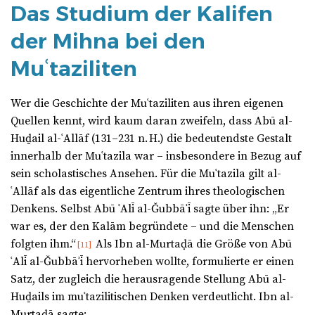
Das Studium der Kalifen
der Mihna bei den
Muʿtaziliten
Wer die Geschichte der Muʿtaziliten aus ihren eigenen
Quellen kennt, wird kaum daran zweifeln, dass Abū al-
Huḏail al-ʿAllāf (131–231 n. H.) die bedeutendste Gestalt
innerhalb der Muʿtazila war – insbesondere in Bezug auf
sein scholastisches Ansehen. Für die Muʿtazila gilt al-
ʿAllāf als das eigentliche Zentrum ihres theologischen
Denkens. Selbst Abū ʿAlī al-Ǧubbāʾī sagte über ihn: „Er
war es, der den Kalām begründete – und die Menschen
folgten ihm.“
Als Ibn al-Murtaḍā die Größe von Abū
[11]
ʿAlī al-Ǧubbāʾī hervorheben wollte, formulierte er einen
Satz, der zugleich die herausragende Stellung Abū al-
Huḏails im muʿtazilitischen Denken verdeutlicht. Ibn al-
Murtaḍā sagte: