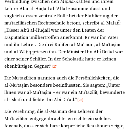
Verbindung zwischen den
Miḥna
-Kalifen und ihrem
Lehrer Abū al-Huḏail al-ʿAllāf zusammenfasst und
zugleich dessen zentrale Rolle bei der Etablierung der
muʿtazilitischen Rechtsschule betont, schreibt al-Malaṭī:
„Dieser Abū al-Huḏail war unter den Leuten der
Disputation unübertroffen anerkannt. Er war ihr Vater
und ihr Lehrer. Die drei Kalifen al-Maʾmūn, al-Muʿtaṣim
und al-Wāṯiq priesen ihn. Der Minister Ibn Abī Duʾād war
einer seiner Schüler. In der Scholastik hatte er keinen
ebenbürtigen Gegner.“
[27]
Die Muʿtaziliten nannten auch die Persönlichkeiten, die
al-Muʿtaṣim besonders beeinflussten. Sie sagten: „Unter
ihnen war al-Muʿtaṣim – er war ein Muʿtazilit, bewunderte
al-Iskāfī und liebte Ibn Abī Duʾād.“
[28]
Die Verehrung, die al-Maʾmūn den Lehrern der
Muʿtaziliten entgegenbrachte, erreichte ein solches
Ausmaß, dass er sichtbare körperliche Reaktionen zeigte,