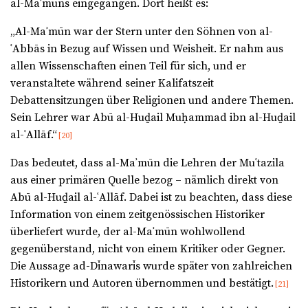
al-Maʾmūns eingegangen. Dort heißt es:
„Al-Maʾmūn war der Stern unter den Söhnen von al-
ʿAbbās in Bezug auf Wissen und Weisheit. Er nahm aus
allen Wissenschaften einen Teil für sich, und er
veranstaltete während seiner Kalifatszeit
Debattensitzungen über Religionen und andere Themen.
Sein Lehrer war Abū al-Huḏail Muḥammad ibn al-Huḏail
al-ʿAllāf.“
[20]
Das bedeutet, dass al-Maʾmūn die Lehren der Muʿtazila
aus einer primären Quelle bezog – nämlich direkt von
Abū al-Huḏail al-ʿAllāf. Dabei ist zu beachten, dass diese
Information von einem zeitgenössischen Historiker
überliefert wurde, der al-Maʾmūn wohlwollend
gegenüberstand, nicht von einem Kritiker oder Gegner.
Die Aussage ad-Dīnawarīs wurde später von zahlreichen
Historikern und Autoren übernommen und bestätigt.
[21]