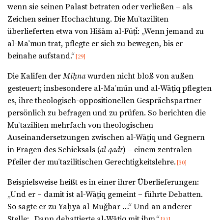
wenn sie seinen Palast betraten oder verließen – als
Zeichen seiner Hochachtung. Die Muʿtaziliten
überlieferten etwa von Hišām al-Fūṭī: „Wenn jemand zu
al-Maʾmūn trat, pflegte er sich zu bewegen, bis er
beinahe aufstand.“
[29]
Die Kalifen der
Miḥna
wurden nicht bloß von außen
gesteuert; insbesondere al-Maʾmūn und al-Wāṯiq pflegten
es, ihre theologisch-oppositionellen Gesprächspartner
persönlich zu befragen und zu prüfen. So berichten die
Muʿtaziliten mehrfach von theologischen
Auseinandersetzungen zwischen al-Wāṯiq und Gegnern
in Fragen des Schicksals (
al-qadr
) – einem zentralen
Pfeiler der muʿtazilitischen Gerechtigkeitslehre.
[30]
Beispielsweise heißt es in einer ihrer Überlieferungen:
„Und er – damit ist al-Wāṯiq gemeint – führte Debatten.
So sagte er zu Yaḥyā al-Muǧbar …“ Und an anderer
Stelle: „Dann debattierte al-Wāṯiq mit ihm.“
[31]