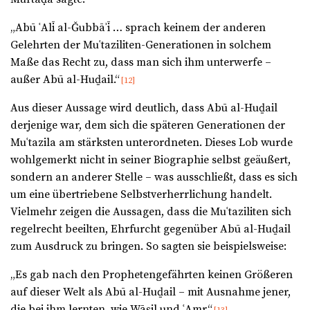
„Abū ʿAlī al-Ǧubbāʾī … sprach keinem der anderen
Gelehrten der Muʿtaziliten-Generationen in solchem
Maße das Recht zu, dass man sich ihm unterwerfe –
außer Abū al-Huḏail.“
[12]
Aus dieser Aussage wird deutlich, dass Abū al-Huḏail
derjenige war, dem sich die späteren Generationen der
Muʿtazila am stärksten unterordneten. Dieses Lob wurde
wohlgemerkt nicht in seiner Biographie selbst geäußert,
sondern an anderer Stelle – was ausschließt, dass es sich
um eine übertriebene Selbstverherrlichung handelt.
Vielmehr zeigen die Aussagen, dass die Muʿtaziliten sich
regelrecht beeilten, Ehrfurcht gegenüber Abū al-Huḏail
zum Ausdruck zu bringen. So sagten sie beispielsweise:
„Es gab nach den Prophetengefährten keinen Größeren
auf dieser Welt als Abū al-Huḏail – mit Ausnahme jener,
die bei ihm lernten, wie Wāṣil und ʿAmr.“