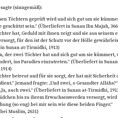
Der Prophet ﷺ sagte (sinngemäß):
sen Töchtern geprüft wird und sich gut um sie kümmer
e geschützt sein.“ (Überliefert in Sunan Ibn Majah, ‎366
chter hat, Geduld mit ihnen zeigt und sie aus seinem 
sorgt, für den ist der Schutz vor der Hölle gewährleis
 in Sunan at‑Tirmidhi, 1913)
, der zwei Töchter hat und sich gut um sie kümmert, 
ndert, ins Paradies einzutreten.“ (Überliefert in Sunan
 1914)
chter betreut und für sie sorgt, der hat mit Sicherheit 
dient.“ Jemand fragte: „Und zwei, o Gesandter Allāhs?“
„Ja, auch zwei.“ (Überliefert in Sunan at‑Tirmidhi, 191
ädchen bis zu ihrem Erwachsenwerden versorgt, wird
hung (so eng) bei mir sein wie diese beiden Finger.“
 bei Muslim, 2631)