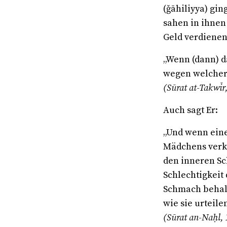
(ǧāhiliyya) gin
sahen in ihnen
Geld verdienen
„Wenn (dann) d
wegen welcher 
(Sūrat at-Takwīr
Auch sagt Er:
„Und wenn eine
Mädchens verkü
den inneren Sc
Schlechtigkeit 
Schmach behalt
wie sie urteile
(Sūrat an-Naḥl,