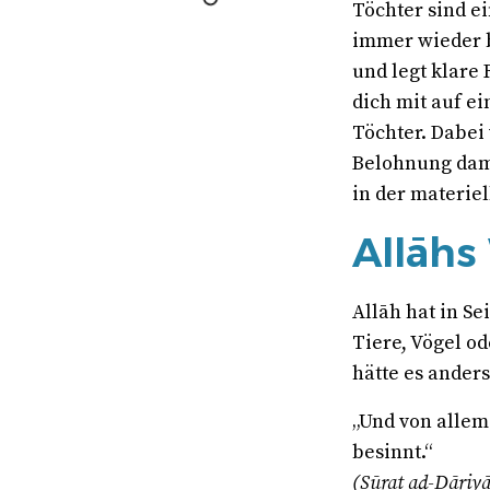
Töchter sind ei
immer wieder b
und legt klare 
dich mit auf e
Töchter. Dabei
Belohnung dami
in der materiel
Allāhs
Allāh hat in S
Tiere, Vögel o
hätte es ander
„Und von allem 
besinnt.“
(Sūrat aḏ-Ḏāriyā