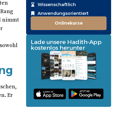
ften
Wissenschaftlich
 Rang
Anwendungsorientiert
el nimmt
Onlinekurse
er
Lade unsere Hadith-App
 sowohl
kostenlos herunter
.
ung
nschen,
n. Er