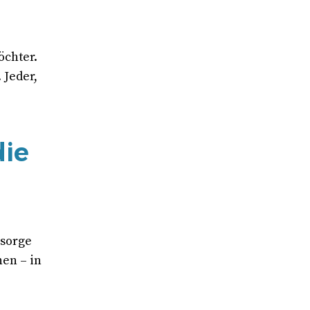
 Jeder,
die
rsorge
en – in