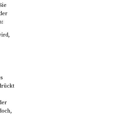
Sie
der
n:
ird,
es
drückt
der
doch,