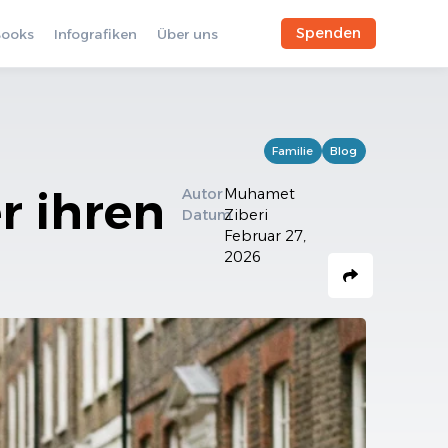
Spenden
Books
Infografiken
Über uns
Familie
Blog
r ihren
Autor
Muhamet
Datum
Ziberi
Februar 27,
2026