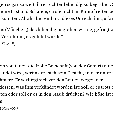
gen sogar so weit, ihre Töchter lebendig zu begraben. 
 eine Last und Schande, da sie nicht im Kampf reiten o
 konnten. Allāh aber entlarvt dieses Unrecht im Qurʾā
as (Mädchen,) das lebendig begraben wurde, gefragt w
Verfehlung es getötet wurde.“
, 81:8–9)
m von ihnen die frohe Botschaft (von der Geburt) ein
ndet wird, verfinstert sich sein Gesicht, und er unter
hmerz. Er verbirgt sich vor den Leuten wegen der
dessen, was ihm verkündet worden ist: Soll er es trotz 
en oder soll er es in den Staub drücken? Wie böse ist 
n!“
 16:58–59)