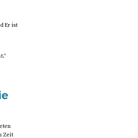
 Er ist
t.“
ie
teten
n Zeit