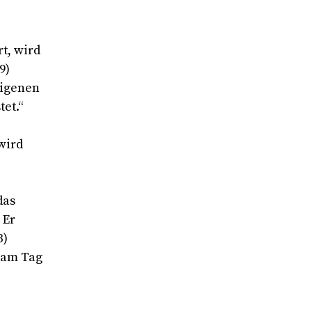
t, wird
9)
eigenen
tet.“
wird
das
 Er
3)
 am Tag