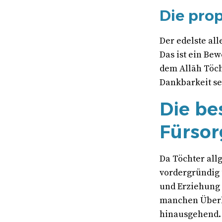
Die pro
Der edelste aller Mens
Das ist ein Bew
dem Allāh Töch
Dankbarkeit s
Die be
Fürsor
Da Töchter all
vordergründig 
und Erziehung 
manchen Überl
hinausgehend.