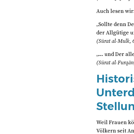
Auch lesen wir
„Sollte denn De
der Allgütige u
(Sūrat al-Mulk, 
„… und Der all
(Sūrat al-Furqān
Histor
Unterd
Stellu
Weil Frauen kö
Völkern seit A