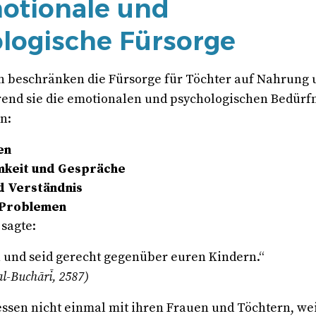
otionale und
logische Fürsorge
 beschränken die Fürsorge für Töchter auf Nahrung 
end sie die emotionalen und psychologischen Bedürf
n:
en
keit und Gespräche
d Verständnis
 Problemen
Der Prophet ﷺ sagte:
h und seid gerecht gegenüber euren Kindern.“
al-Buchārī, 2587)
ssen nicht einmal mit ihren Frauen und Töchtern, wei