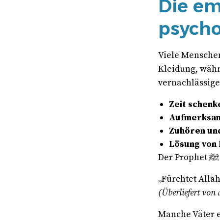
Die em
psycho
Viele Menschen
Kleidung, währ
vernachlässige
Zeit schenk
Aufmerksam
Zuhören un
Lösung von
„Fürchtet Allā
(Überliefert von 
Manche Väter e