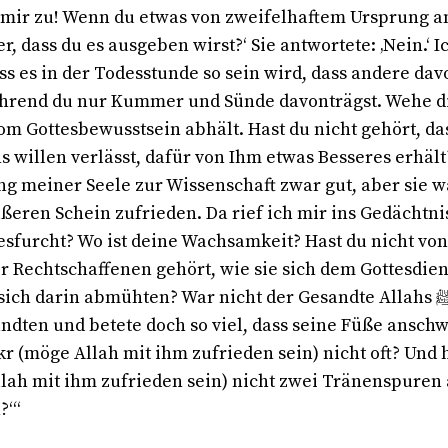
e mir zu! Wenn du etwas von zweifelhaftem Ursprung a
er, dass du es ausgeben wirst?‘ Sie antwortete: ‚Nein.‘ I
ss es in der Todesstunde so sein wird, dass andere dav
ährend du nur Kummer und Sünde davonträgst. Wehe dir
vom Gottesbewusstsein abhält. Hast du nicht gehört, da
 willen verlässt, dafür von Ihm etwas Besseres erhält?
ng meiner Seele zur Wissenschaft zwar gut, aber sie wa
eren Schein zufrieden. Da rief ich mir ins Gedächtnis
esfurcht? Wo ist deine Wachsamkeit? Hast du nicht vo
r Rechtschaffenen gehört, wie sie sich dem Gottesdien
ch darin abmühten? War nicht der Gesandte Allahs ﷺ der
andten und betete doch so viel, dass seine Füße ansch
r (möge Allah mit ihm zufrieden sein) nicht oft? Und 
lah mit ihm zufrieden sein) nicht zwei Tränenspuren 
?‘“