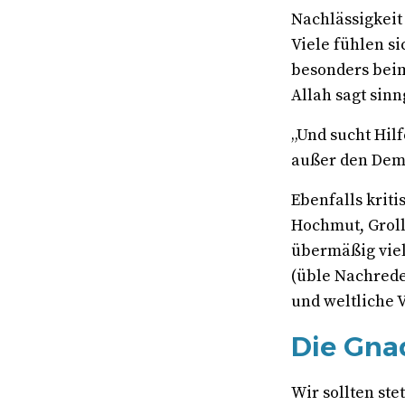
Nachlässigkeit
Viele fühlen s
besonders beim 
Allah sagt sin
„Und sucht Hilf
außer den Demüt
Ebenfalls kriti
Hochmut, Groll
übermäßig viel
(üble Nachrede)
und weltliche V
Die Gna
Wir sollten ste