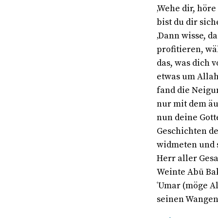
‚Wehe dir, hör
bist du dir sich
‚Dann wisse, da
profitieren, w
das, was dich 
etwas um Allahs
fand die Neigu
nur mit dem äuß
nun deine Gott
Geschichten de
widmeten und si
Herr aller Ges
Weinte Abū Bak
ʿUmar (möge Al
seinen Wangen