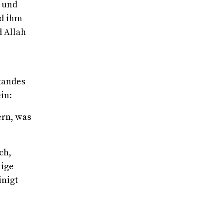
, und
nd ihm
d Allah
tandes
in:
ern, was
ch,
nige
inigt