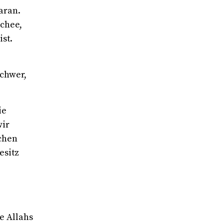
aran.
chee,
ist.
schwer,
ie
wir
chen
esitz
e Allahs