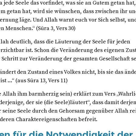
 jede Seele das vorfindet, was sie an Gutem getan hat
em getan hat, wird sie wünschen, dass zwischen ihr u
ernung läge. Und Allah warnt euch vor Sich selbst, un
en Menschen.“ (Sūra 3, Vers 30)
lah deutlich, dass die Läuterung der Seele für jeden
rzichtbar ist. Schon die Veränderung des eigenen Zus
r Schritt zur Veränderung der gesamten Gesellschaft se
ändert den Zustand eines Volkes nicht, bis sie das änd
ist …“ (aus Sūra 13, Vers 11)
e Allah ihm barmherzig sein) erklärt zum Vers „Wahrli
 derjenige, der sie (die Seele)läutert“, dass damit derje
er seine Seele durch den Gehorsam gegenüber Allah re
ederen Charaktereigenschaften befreit.
en für die Notwendigkeit der