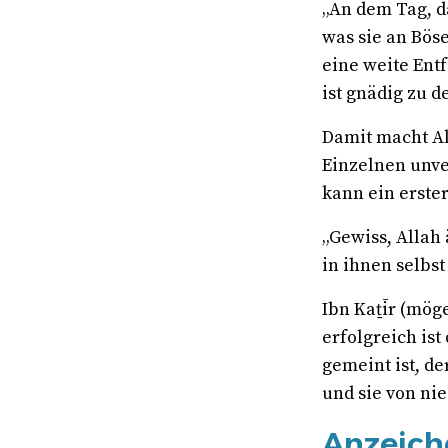
„An dem Tag, da
was sie an Bös
eine weite Entf
ist gnädig zu d
Damit macht Al
Einzelnen unve
kann ein erste
„Gewiss, Allah 
in ihnen selbst 
Ibn Kaṯīr (mög
erfolgreich ist
gemeint ist, d
und sie von ni
Anzeich