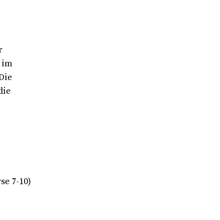
r
 im
Die
die
rse 7-10)