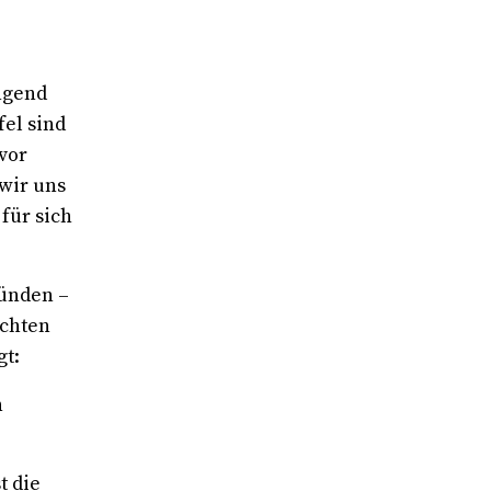
ingend
el sind
avor
 wir uns
für sich
Sünden –
rchten
gt:
n
t die