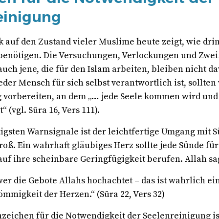
einigung
ck auf den Zustand vieler Muslime heute zeigt, wie dr
enötigen. Die Versuchungen, Verlockungen und Zweif
 auch jene, die für den Islam arbeiten, bleiben nicht d
eder Mensch für sich selbst verantwortlich ist, sollten
g vorbereiten, an dem „… jede Seele kommen wird und 
“ (vgl. Sūra 16, Vers 111).
tigsten Warnsignale
ist der leichtfertige Umgang mit 
roß. Ein wahrhaft gläubiges Herz sollte jede Sünde fü
auf ihre scheinbare Geringfügigkeit berufen. Allah sa
 wer die Gebote Allahs hochachtet – das ist wahrlich ei
ömmigkeit der Herzen.“ (Sūra 22, Vers 32)
nzeichen
für die Notwendigkeit der Seelenreinigung is