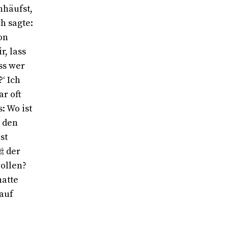
nhäufst,
ch sagte:
on
, lass
ss wer
‘ Ich
r oft
: Wo ist
n den
st
wollen?
hatte
auf