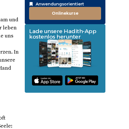
Anwendungsorientiert
Onlinekurse
slam und
ir leben
Lade unsere Hadith-App
ie uns
kostenlos herunter
rzen. In
 unsere
 Hand
oft
Seele: