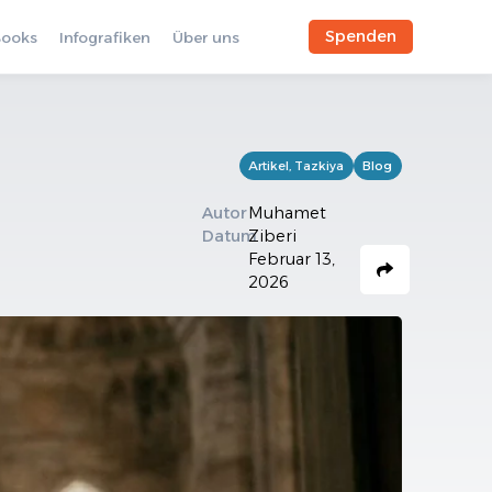
Spenden
Books
Infografiken
Über uns
Artikel
,
Tazkiya
Blog
Autor
Muhamet
Datum
Ziberi
Februar 13,
2026