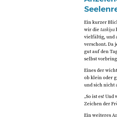
Seelenr
Ein kurzer Bli
wir die
tazkiya
b
vielfältig, und
verschont. Da j
gut auf den Ta
selbst vorbringt
Eines der wich
ob klein oder g
und sich nicht 
„So ist es! Und
Zeichen der Fr
Ein weiteres A