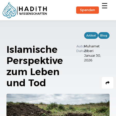
Spenden
Hadith-Stu
Artikel
Blog
Islamische
Autor
Muhamet
Datum
Ziberi
Januar 30,
Perspektive
2026
zum Leben
und Tod