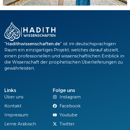
Einleitung Töchter sind ein Segen – doch leider werden sie in vielen Gesellschaften immer wieder benachteiligt. Der Islam hingegen betont ihren hohen Rang und legt klare Rechte fest, die Vätern aufgetragen sind. Dieser Artikel nimmt dich mit auf eine Reise durch die islamische Lehre zu den Rechten der Töchter. Dabei wird deutlich, welche immense Verantwortung […]
“Hadithwissenschaften.de”
ist im deutschsprachigen
Raum ein einzigartiges Projekt, welches darauf abzielt,
einen professionellen und wissenschaftlichen Einblick in
die Wissenschaft der prophetischen Überlieferungen zu
gewährleisten.
Links
Folge uns
Über uns
Instagram
Kontakt
Facebook
Impressum
Youtube
Lerne Arabisch
Twitter