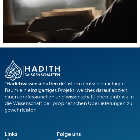
Abū Rāfiʿ berichtet, dass er den Propheten (ṣ) gesehen hat, wie er den Gebetsruf in das Ohr von Ḥasan rief als Fāṭima ihn zur Welt brachte. Er rief ihn, so wie er für den Ruf zum Gebet getätigt wird. Diesen Hadith überliefern Imām Aḥmad im Musnad (Nr. 23869), Abū Dāwūd im Sunan (Nr. 5105), at-Tirmiḏī in al-Ǧāmiʿ (Nr. 1514), Aburrazzāq […]
“Hadithwissenschaften.de”
ist im deutschsprachigen
Raum ein einzigartiges Projekt, welches darauf abzielt,
einen professionellen und wissenschaftlichen Einblick in
die Wissenschaft der prophetischen Überlieferungen zu
gewährleisten.
Links
Folge uns