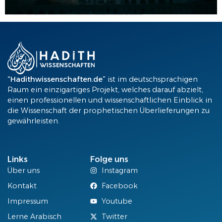
Dieser Beitrag zeigt anhand authentischer Überlieferungen und Koranvers, dass es keinen Unterschied wirklichen zwischen Imsāk und Fajr gibt. Die Idee einer „Vorsichtszeit“ vor Fajr findet sich weder in der Sunna noch im Koran. Hier erfährst du, warum das Fasten genau mit Fajr beginnt – und warum jede zusätzliche Imsāk-Zeit eine unnötige Einschränkung ist.
“Hadithwissenschaften.de”
ist im deutschsprachigen
Raum ein einzigartiges Projekt, welches darauf abzielt,
einen professionellen und wissenschaftlichen Einblick in
die Wissenschaft der prophetischen Überlieferungen zu
gewährleisten.
Links
Folge uns
Über uns
Instagram
Kontakt
Facebook
Impressum
Youtube
Lerne Arabisch
Twitter