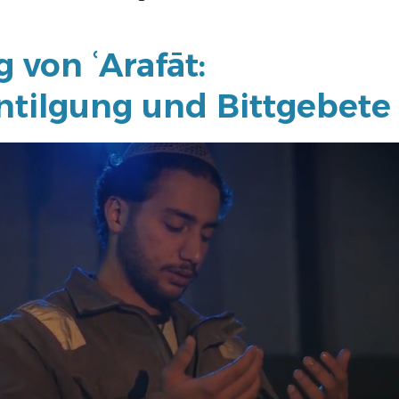
 von ʿArafāt:
tilgung und Bittgebete