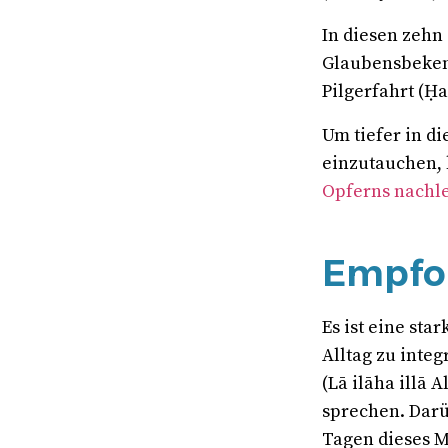
In diesen zeh
Glaubensbekenn
Pilgerfahrt (Ḥa
Um tiefer in d
einzutauchen, 
Opferns nachl
Empfo
Es ist eine sta
Alltag zu inte
(Lā ilāha illā A
sprechen. Darü
Tagen dieses M