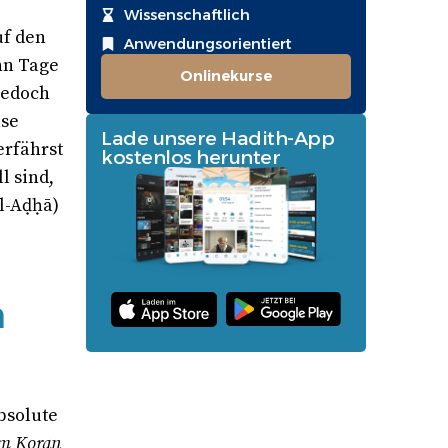
Wissenschaftlich
uf den
Anwendungsorientiert
hn Tage
Onlinekurse
 jedoch
ase
Lade unsere Hadith-App
erfährst
kostenlos herunter
l sind,
al-Aḍḥā)
n
bsolute
m Koran