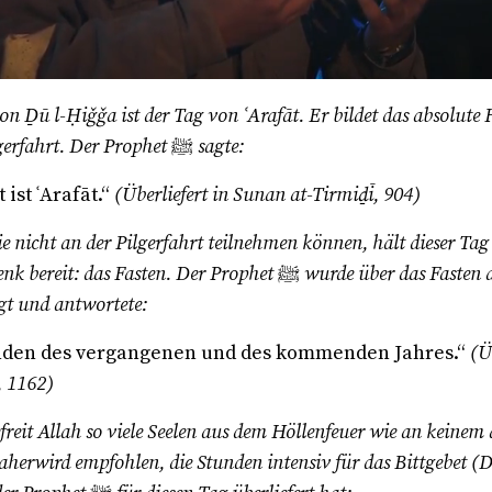
n Ḏū l-Ḥiǧǧa ist der Tag von ʿArafāt. Er bildet das absolute 
gerfahrt. Der Prophet
ﷺ
sagte:
 ist ʿArafāt.“
(Überliefert in Sunan at-Tirmiḏī, 904)
ie nicht an der Pilgerfahrt teilnehmen können, hält dieser Tag
enk bereit: das Fasten. Der Prophet
ﷺ
wurde über das Fasten
agt und antwortete:
Sünden des vergangenen und des kommenden Jahres.“
(Ü
, 1162)
reit Allah so viele Seelen aus dem Höllenfeuer wie an keinem
Daher
wird empfohlen, die Stunden intensiv für das Bittgebet (D