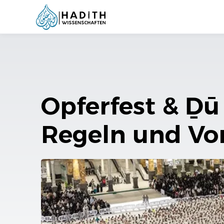
Opferfest & Ḏū
Regeln und Vo