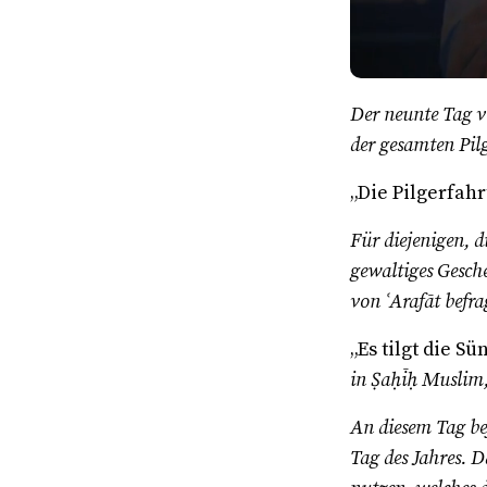
Der neunte Tag vo
der gesamten Pil
„Die Pilgerfahrt
Für diejenigen, d
gewaltiges Gesch
von ʿArafāt befr
„Es tilgt die 
in Ṣaḥīḥ Muslim
An diesem Tag bef
Tag des Jahres. 