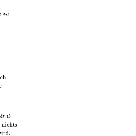
u wa
uch
e
āt al-
 nichts
ird.