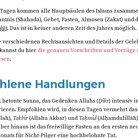
n Tagen kommen alle Hauptsäulen des Islams zusamme
tnis (Shahada), Gebet, Fasten, Almosen (Zakat) und d
ǧǧ). Das ist in keiner anderen Zeit des Jahres möglich.
ie verschiedenen Rechtsansichten und Details der Gele
kannst du hier
die genauen Vorschriften und Vorzüge 
esen
.
hlene Handlungen
rk betonte Sunna, das Gedenken Allahs (
Ḏikr
) intensiv i
grieren. Empfohlen wird, in diesen Tagen vermehrt da
llah),
Takbīr
(Allahu Akbar) und
Taḥmīd
(Alḥamdulillāh)
ber hinaus ist das freiwillige Fasten an den ersten ne
onats für Nicht-Pilger eine hochbelohnte Tat.