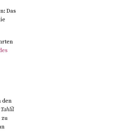
n: Das
ie
hrten
des
n den
s
Tahlīl
 zu
un