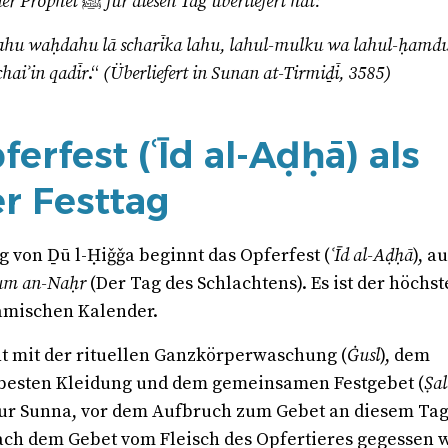
der Prophet
ﷺ
für diesen Tag überliefert hat:
llahu waḥdahu lā scharīka lahu, lahul-mulku wa lahul-ḥamd
chaiʾin qadīr
.“
(Überliefert in Sunan at-Tirmiḏī, 3585)
erfest (ʿĪd al-Aḍḥā) als
er Festtag
 von Ḏū l-Ḥiǧǧa beginnt das Opferfest (
ʿĪd al-Aḍḥā
), a
um an-Naḥr
(Der Tag des Schlachtens). Es ist der höchst
lamischen Kalender.
t mit der rituellen Ganzkörperwaschung (
Ġusl
), dem
 besten Kleidung und dem gemeinsamen Festgebet (
Ṣal
 zur Sunna, vor dem Aufbruch zum Gebet an diesem Tag
nach dem Gebet vom Fleisch des Opfertieres gegessen w