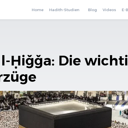
Home
Hadith-Studien
Blog
Videos
E-
 l-Ḥiǧǧa: Die wicht
rzüge