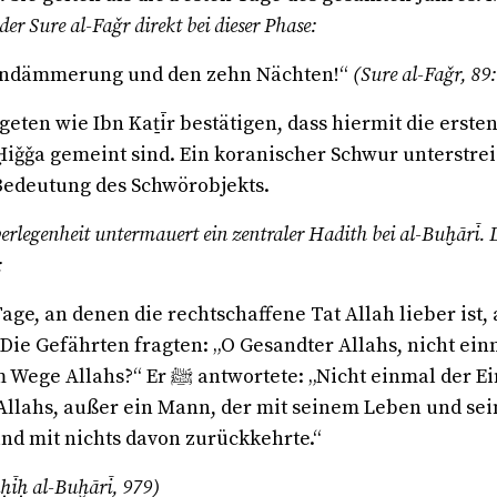
der Sure al-Faǧr direkt bei dieser Phase:
endämmerung und den zehn Nächten!“
(Sure al-Faǧr, 89
eten wie Ibn Kaṯīr bestätigen, dass hiermit die erste
Ḥiǧǧa gemeint sind. Ein koranischer Schwur unterstrei
 Bedeutung des Schwörobjekts.
berlegenheit untermauert ein zentraler Hadith bei al-Buḫārī. 
:
Tage, an denen die rechtschaffene Tat Allah lieber ist, 
 Die Gefährten fragten: „O Gesandter Allahs, nicht ein
m Wege Allahs?“ Er
ﷺ
antwortete: „Nicht einmal der Ei
llahs, außer ein Mann, der mit seinem Leben und se
und mit nichts davon zurückkehrte.“
aḥīḥ al-Buḫārī, 979)