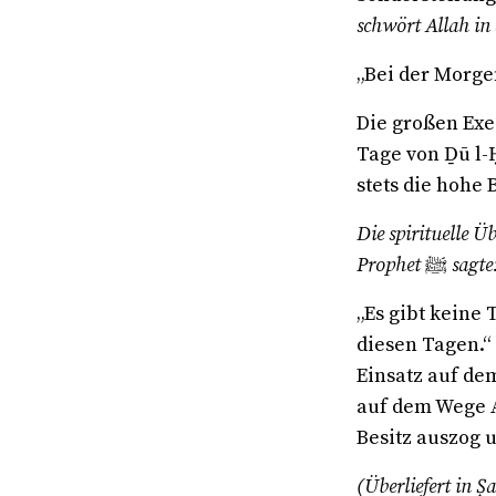
schwört Allah in 
„Bei der Morg
Die großen Exeg
Tage von Ḏū l-
stets die hohe
Die spirituelle Ü
Prophet
ﷺ
sagte
„Es gibt keine 
diesen Tagen.“
Einsatz auf de
auf dem Wege A
Besitz auszog 
(Überliefert in Ṣ