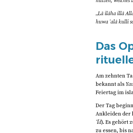
nutzen, welches 
„
Lā ilāha illā A
huwa ʿalā kulli s
Das Opf
rituell
Am zehnten Tag
bekannt als
Ya
Feiertag im is
Der Tag beginn
Ankleiden der
ʿĪd
). Es gehört
zu essen, bis 