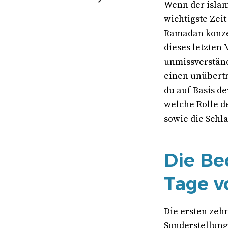
Wenn der islam
wichtigste Zeit
Ramadan konze
dieses letzten 
unmissverständ
einen unübertr
du auf Basis d
welche Rolle de
sowie die Schla
Die Be
Tage v
Die ersten zeh
Sonderstellung