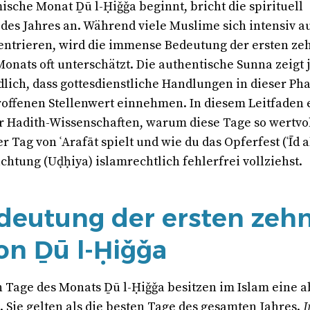
ische Monat Ḏū l-Ḥiǧǧa beginnt, bricht die spirituell
 des Jahres an. Während viele Muslime sich intensiv a
ntrieren, wird die immense Bedeutung der ersten ze
Monats oft unterschätzt. Die authentische Sunna zeigt
lich, dass gottesdienstliche Handlungen in dieser Ph
offenen Stellenwert einnehmen. In diesem Leitfaden 
er Hadith-Wissenschaften, warum diese Tage so wertvol
r Tag von ʿArafāt spielt und wie du das Opferfest (ʿĪd 
chtung (Uḍḥiya) islamrechtlich fehlerfrei vollziehst.
deutung der ersten zeh
on Ḏū l-Ḥiǧǧa
n Tage des Monats Ḏū l-Ḥiǧǧa besitzen im Islam eine a
. Sie gelten als die besten Tage des gesamten Jahres.
I