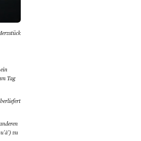
Herzstück
 ein
 am Tag
berliefert
 anderen
uʿāʾ) zu