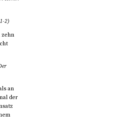
:1-2)
n zehn
cht
Der
als an
mal der
nsatz
inem