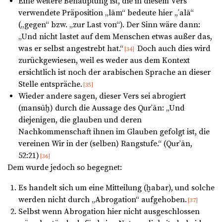
Eine weitere Behauptung ist, die in diesem Vers
verwendete Präposition „lām“ bedeute hier „ʿalā“
(„gegen“ bzw. „zur Last von“). Der Sinn wäre dann:
„Und nicht lastet auf dem Menschen etwas außer das,
was er selbst angestrebt hat.“
Doch auch dies wird
[34]
zurückgewiesen, weil es weder aus dem Kontext
ersichtlich ist noch der arabischen Sprache an dieser
Stelle entspräche.
[35]
Wieder andere sagen, dieser Vers sei abrogiert
(mansūḫ) durch die Aussage des Qurʾān: „Und
diejenigen, die glauben und deren
Nachkommenschaft ihnen im Glauben gefolgt ist, die
vereinen Wir in der (selben) Rangstufe.“ (Qurʾān,
52:21)
[36]
Dem wurde jedoch so begegnet:
Es handelt sich um eine Mitteilung (ḫabar), und solche
werden nicht durch „Abrogation“ aufgehoben.
[37]
Selbst wenn Abrogation hier nicht ausgeschlossen