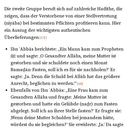
Die zweite Gruppe beruft sich auf zahlreiche Hadithe, die
zeigen, dass der Verstorbene von einer Stellvertretung
(niyāba) bei bestimmten Pflichten profitieren kann. Hier
ein Auszug der wichtigsten authentischen
Überlieferungen
:
[67]
Ibn ʿAbbās berichtete: „Ein Mann kam zum Propheten
ﷺ und sagte: ‚O Gesandter Allāhs, meine Mutter ist
gestorben und sie schuldete noch einen Monat
Ramaḍān-Fasten, soll ich es für sie nachholen?‘ Er
sagte: ‚Ja. Denn die Schuld bei Allāh hat das größere
Anrecht, beglichen zu werden.‘“
[68]
Ebenfalls von Ibn ʿAbbās: „Eine Frau kam zum
Gesandten Allāhs und fragte: ‚Meine Mutter ist
gestorben und hatte ein Gelübde (naḏr) zum Fasten
abgelegt. Soll ich an ihrer Stelle fasten?‘ Er fragte sie:
‚Wenn deine Mutter Schulden bei jemandem hätte,
würdest du sie begleichen?‘ Sie erwiderte: ‚Ja.‘ Da sagte