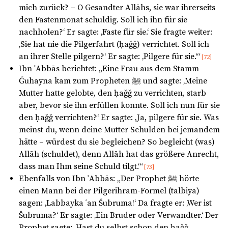
mich zurück? – O Gesandter Allāhs, sie war ihrerseits
den Fastenmonat schuldig. Soll ich ihn für sie
nachholen?‘ Er sagte: ‚Faste für sie.‘ Sie fragte weiter:
‚Sie hat nie die Pilgerfahrt (ḥaǧǧ) verrichtet. Soll ich
an ihrer Stelle pilgern?‘ Er sagte: ‚Pilgere für sie.‘“
[72]
Ibn ʿAbbās berichtet: „Eine Frau aus dem Stamm
Ǧuhayna kam zum Propheten ﷺ und sagte: ‚Meine
Mutter hatte gelobte, den ḥaǧǧ zu verrichten, starb
aber, bevor sie ihn erfüllen konnte. Soll ich nun für sie
den ḥaǧǧ verrichten?‘ Er sagte: ‚Ja, pilgere für sie. Was
meinst du, wenn deine Mutter Schulden bei jemandem
hätte – würdest du sie begleichen? So begleicht (was)
Allāh (schuldet), denn Allāh hat das größere Anrecht,
dass man Ihm seine Schuld tilgt.‘“
[73]
Ebenfalls von Ibn ʿAbbās: „Der Prophet ﷺ hörte
einen Mann bei der Pilgerihram-Formel (talbiya)
sagen: ‚Labbayka ʿan Šubruma!‘ Da fragte er: ‚Wer ist
Šubruma?‘ Er sagte: ‚Ein Bruder oder Verwandter.‘ Der
Prophet sagte: ‚Hast du selbst schon den ḥaǧǧ