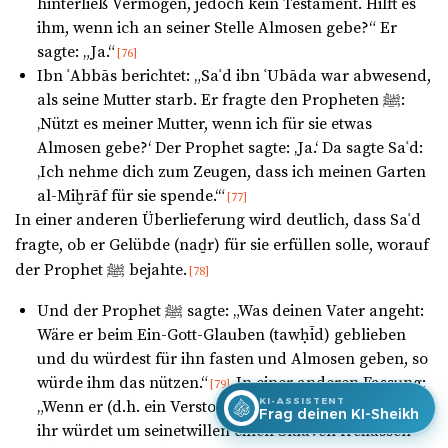
hinterließ Vermögen, jedoch kein Testament. Hilft es
ihm, wenn ich an seiner Stelle Almosen gebe?“ Er
sagte: „Ja.“
[76]
Ibn ʿAbbās berichtet: „Saʿd ibn ʿUbāda war abwesend,
als seine Mutter starb. Er fragte den Propheten ﷺ:
‚Nützt es meiner Mutter, wenn ich für sie etwas
Almosen gebe?‘ Der Prophet sagte: ‚Ja.‘ Da sagte Saʿd:
‚Ich nehme dich zum Zeugen, dass ich meinen Garten
al-Miḫrāf für sie spende.‘“
[77]
In einer anderen Überlieferung wird deutlich, dass Saʿd
fragte, ob er Gelübde (naḏr) für sie erfüllen solle, worauf
der Prophet ﷺ bejahte.
[78]
Und der Prophet ﷺ sagte: „Was deinen Vater angeht:
Wäre er beim Ein-Gott-Glauben (tawḥīd) geblieben
und du würdest für ihn fasten und Almosen geben, so
würde ihm das nützen.“
In einer anderen Fassung:
[79]
KI-ASSISTENT
„Wenn er (d.h. ein Verstorbener) ein Muslim war, und
Frag deinen KI-Sheikh
ihr würdet um seinetwillen einen Sklaven freilassen