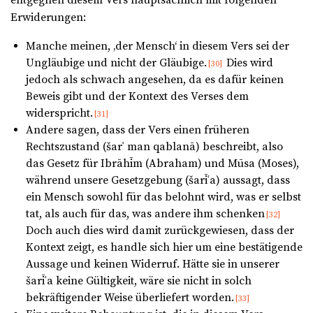
entgegnen diesem Vers hauptsächlich mit folgenden
Erwiderungen:
Manche meinen, ‚der Mensch‘ in diesem Vers sei der
Ungläubige und nicht der Gläubige.
Dies wird
[30]
jedoch als schwach angesehen, da es dafür keinen
Beweis gibt und der Kontext des Verses dem
widerspricht.
[31]
Andere sagen, dass der Vers einen früheren
Rechtszustand (šarʿ man qablanā) beschreibt, also
das Gesetz für Ibrāhīm (Abraham) und Mūsa (Moses),
während unsere Gesetzgebung (šarīʿa) aussagt, dass
ein Mensch sowohl für das belohnt wird, was er selbst
tat, als auch für das, was andere ihm schenken
[32]
Doch auch dies wird damit zurückgewiesen, dass der
Kontext zeigt, es handle sich hier um eine bestätigende
Aussage und keinen Widerruf. Hätte sie in unserer
šarīʿa keine Gültigkeit, wäre sie nicht in solch
bekräftigender Weise überliefert worden.
[33]