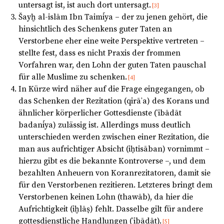
untersagt ist, ist auch dort untersagt.
[3]
Šayḫ al-islām Ibn Taimīya – der zu jenen gehört, die
hinsichtlich des Schenkens guter Taten an
Verstorbene eher eine weite Perspektive vertreten –
stellte fest, dass es nicht Praxis der frommen
Vorfahren war, den Lohn der guten Taten pauschal
für alle Muslime zu schenken.
[4]
In Kürze wird näher auf die Frage eingegangen, ob
das Schenken der Rezitation (qirāʾa) des Korans und
ähnlicher körperlicher Gottesdienste (ʿibādāt
badanīya) zulässig ist. Allerdings muss deutlich
unterschieden werden zwischen einer Rezitation, die
man aus aufrichtiger Absicht (iḥtisāban) vornimmt –
hierzu gibt es die bekannte Kontroverse –, und dem
bezahlten Anheuern von Koranrezitatoren, damit sie
für den Verstorbenen rezitieren. Letzteres bringt dem
Verstorbenen keinen Lohn (thawāb), da hier die
Aufrichtigkeit (iḫlāṣ) fehlt. Dasselbe gilt für andere
gottesdienstliche Handlungen (ʿibādāt).
[5]