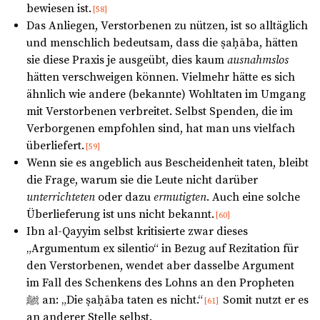
bewiesen ist.
[58]
Das Anliegen, Verstorbenen zu nützen, ist so alltäglich
und menschlich bedeutsam, dass die ṣaḥāba, hätten
sie diese Praxis je ausgeübt, dies kaum
ausnahmslos
hätten verschweigen können. Vielmehr hätte es sich
ähnlich wie andere (bekannte) Wohltaten im Umgang
mit Verstorbenen verbreitet. Selbst Spenden, die im
Verborgenen empfohlen sind, hat man uns vielfach
überliefert.
[59]
Wenn sie es angeblich aus Bescheidenheit taten, bleibt
die Frage, warum sie die Leute nicht darüber
unterrichteten
oder dazu
ermutigten
. Auch eine solche
Überlieferung ist uns nicht bekannt.
[60]
Ibn al-Qayyim selbst kritisierte zwar dieses
„Argumentum ex silentio“ in Bezug auf Rezitation für
den Verstorbenen, wendet aber dasselbe Argument
im Fall des Schenkens des Lohns an den Propheten
ﷺ an: „Die ṣaḥāba taten es nicht.“
Somit nutzt er es
[61]
an anderer Stelle selbst.