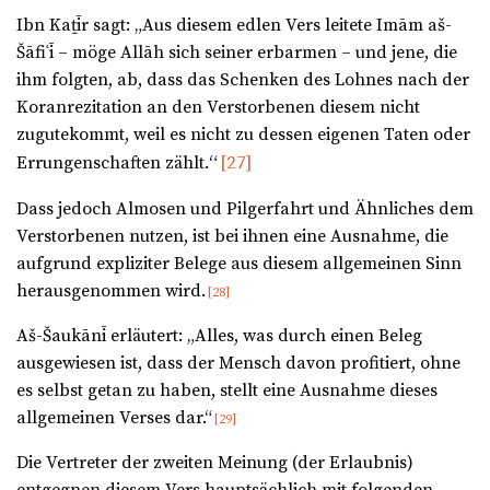
Ibn Kaṯīr sagt: „Aus diesem edlen Vers leitete Imām aš-
Šāfiʿī – möge Allāh sich seiner erbarmen – und jene, die
ihm folgten, ab, dass das Schenken des Lohnes nach der
Koranrezitation an den Verstorbenen diesem nicht
zugutekommt, weil es nicht zu dessen eigenen Taten oder
“
[27]
Errungenschaften zählt.
Dass jedoch Almosen und Pilgerfahrt und Ähnliches dem
Verstorbenen nutzen, ist bei ihnen eine Ausnahme, die
aufgrund expliziter Belege aus diesem allgemeinen Sinn
herausgenommen wird.
[28]
Aš-Šaukānī erläutert: „Alles, was durch einen Beleg
ausgewiesen ist, dass der Mensch davon profitiert, ohne
es selbst getan zu haben, stellt eine Ausnahme dieses
allgemeinen Verses dar.“
[29]
Die Vertreter der zweiten Meinung (der Erlaubnis)