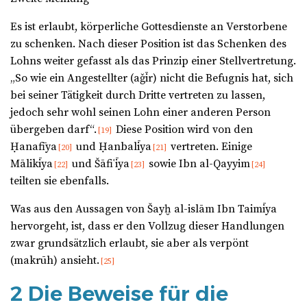
Es ist erlaubt, körperliche Gottesdienste an Verstorbene
zu schenken. Nach dieser Position ist das Schenken des
Lohns weiter gefasst als das Prinzip einer Stellvertretung.
„So wie ein Angestellter (aǧīr) nicht die Befugnis hat, sich
bei seiner Tätigkeit durch Dritte vertreten zu lassen,
jedoch sehr wohl seinen Lohn einer anderen Person
übergeben darf“.
Diese Position wird von den
[19]
Ḥanafīya
und Ḥanbalīya
vertreten. Einige
[20]
[21]
Mālikīya
und Šāfiʿīya
sowie Ibn al-Qayyim
[22]
[23]
[24]
teilten sie ebenfalls.
Was aus den Aussagen von Šayḫ al-islām Ibn Taimīya
hervorgeht, ist, dass er den Vollzug dieser Handlungen
zwar grundsätzlich erlaubt, sie aber als verpönt
(makrūh) ansieht.
[25]
2 Die Beweise für die