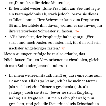
er: ‚Dann faste für deine Mutter.‘“
[69]
Er berichtet weiter: „Eine Frau fuhr zur See und legte
ein Fastengelöbnis ab, starb jedoch, bevor sie dieses
erfüllen konnte. Ihre Schwester kam zum Propheten
ﷺ und berichtete ihm davon, worauf er sie anwies, für
ihre verstorbene Schwester zu fasten.“
[70]
ʿĀʾiša berichtet, der Prophet ﷺ habe gesagt: „Wer
stirbt und noch Fasten zu leisten hat, für den soll sein
nächster Angehöriger fasten.“
[71]
Diesen Aussagen zufolge ist es also erlaubt, das
Pflichtfasten für den Verstorbenen nachzuholen, gleich
ob man Sohn oder jemand anders ist.
In einem weiteren Hadith heißt es, dass eine Frau zum
Gesandten Allāhs ﷺ kam: „Ich habe meiner Mutter
(als sie lebte) eine Dienerin geschenkt (d.h. als
ṣadaqa), doch sie starb (bevor sie sie in Empfang
nahm). Da fragte sie: ‚Ist mein Lohn (thawāb) nun
gesichert, und geht die Dienerin mittels Erbschaft an