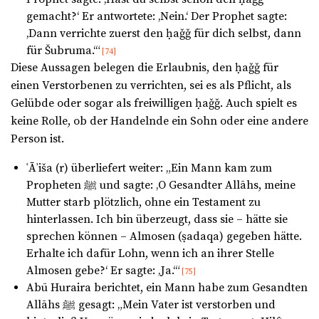
gemacht?‘ Er antwortete: ‚Nein.‘ Der Prophet sagte:
‚Dann verrichte zuerst den ḥaǧǧ für dich selbst, dann
für Šubruma.‘“
[74]
Diese Aussagen belegen die Erlaubnis, den ḥaǧǧ für
einen Verstorbenen zu verrichten, sei es als Pflicht, als
Gelübde oder sogar als freiwilligen ḥaǧǧ. Auch spielt es
keine Rolle, ob der Handelnde ein Sohn oder eine andere
Person ist.
ʿĀʾiša (r) überliefert weiter: „Ein Mann kam zum
Propheten ﷺ und sagte: ‚O Gesandter Allāhs, meine
Mutter starb plötzlich, ohne ein Testament zu
hinterlassen. Ich bin überzeugt, dass sie – hätte sie
sprechen können – Almosen (ṣadaqa) gegeben hätte.
Erhalte ich dafür Lohn, wenn ich an ihrer Stelle
Almosen gebe?‘ Er sagte: ‚Ja.‘“
[75]
Abū Huraira berichtet, ein Mann habe zum Gesandten
Allāhs ﷺ gesagt: „Mein Vater ist verstorben und