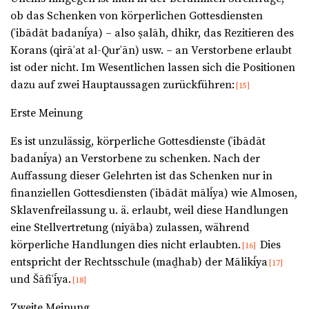
ob das Schenken von körperlichen Gottesdiensten
(ʿibādāt badanīya) – also ṣalāh, dhikr, das Rezitieren des
Korans (qirāʾat al-Qurʾān) usw. – an Verstorbene erlaubt
ist oder nicht. Im Wesentlichen lassen sich die Positionen
dazu auf zwei Hauptaussagen zurückführen:
[15]
Erste Meinung
Es ist unzulässig, körperliche Gottesdienste (ʿibādāt
badanīya) an Verstorbene zu schenken. Nach der
Auffassung dieser Gelehrten ist das Schenken nur in
finanziellen Gottesdiensten (ʿibādāt mālīya) wie Almosen,
Sklavenfreilassung u. ä. erlaubt, weil diese Handlungen
eine Stellvertretung (niyāba) zulassen, während
körperliche Handlungen dies nicht erlaubten.
Dies
[16]
entspricht der Rechtsschule (maḏhab) der Mālikīya
[17]
und Šāfiʿīya.
[18]
Zweite Meinung