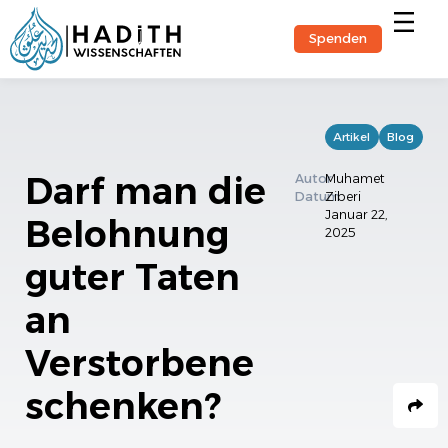
Spenden
Hadith-Stu
Artikel
Blog
Darf man die
Autor
Muhamet
Datum
Ziberi
Januar 22,
Belohnung
2025
guter Taten
an
Verstorbene
schenken?