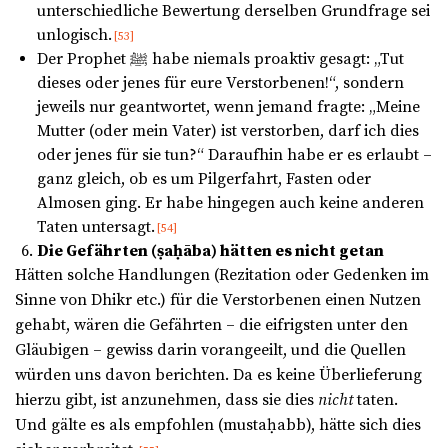
unterschiedliche Bewertung derselben Grundfrage sei
unlogisch.
[53]
Der Prophet ﷺ habe niemals proaktiv gesagt: „Tut
dieses oder jenes für eure Verstorbenen!“, sondern
jeweils nur geantwortet, wenn jemand fragte: „Meine
Mutter (oder mein Vater) ist verstorben, darf ich dies
oder jenes für sie tun?“ Daraufhin habe er es erlaubt –
ganz gleich, ob es um Pilgerfahrt, Fasten oder
Almosen ging. Er habe hingegen auch keine anderen
Taten untersagt.
[54]
Die Gefährten (ṣaḥāba) hätten es nicht getan
Hätten solche Handlungen (Rezitation oder Gedenken im
Sinne von Dhikr etc.) für die Verstorbenen einen Nutzen
gehabt, wären die Gefährten – die eifrigsten unter den
Gläubigen – gewiss darin vorangeeilt, und die Quellen
würden uns davon berichten. Da es keine Überlieferung
hierzu gibt, ist anzunehmen, dass sie dies
nicht
taten.
Und gälte es als empfohlen (mustaḥabb), hätte sich dies