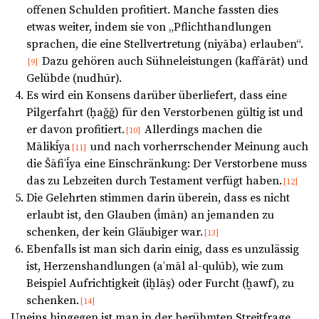
offenen Schulden profitiert. Manche fassten dies
etwas weiter, indem sie von „Pflichthandlungen
sprachen, die eine Stellvertretung (niyāba) erlauben“.
Dazu gehören auch Sühneleistungen (kaffārāt) und
[9]
Gelübde (nudhūr).
Es wird ein Konsens darüber überliefert, dass eine
Pilgerfahrt (ḥaǧǧ) für den Verstorbenen gültig ist und
er davon profitiert.
Allerdings machen die
[10]
Mālikīya
und nach vorherrschender Meinung auch
[11]
die Šāfiʿīya eine Einschränkung: Der Verstorbene muss
das zu Lebzeiten durch Testament verfügt haben.
[12]
Die Gelehrten stimmen darin überein, dass es nicht
erlaubt ist, den Glauben (īmān) an jemanden zu
schenken, der kein Gläubiger war.
[13]
Ebenfalls ist man sich darin einig, dass es unzulässig
ist, Herzenshandlungen (aʿmāl al-qulūb), wie zum
Beispiel Aufrichtigkeit (iḫlāṣ) oder Furcht (ḫawf), zu
schenken.
[14]
Uneins hingegen ist man in der berühmten Streitfrage,