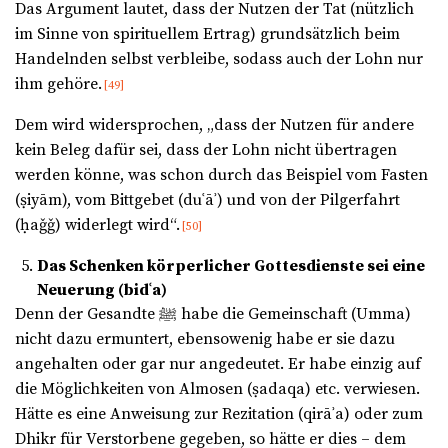
Das Argument lautet, dass der Nutzen der Tat (nützlich
im Sinne von spirituellem Ertrag) grundsätzlich beim
Handelnden selbst verbleibe, sodass auch der Lohn nur
ihm gehöre.
[49]
Dem wird widersprochen, „dass der Nutzen für andere
kein Beleg dafür sei, dass der Lohn nicht übertragen
werden könne, was schon durch das Beispiel vom Fasten
(ṣiyām), vom Bittgebet (duʿāʾ) und von der Pilgerfahrt
(ḥaǧǧ) widerlegt wird“.
[50]
Das Schenken körperlicher Gottesdienste sei eine
Neuerung (bidʿa)
Denn der Gesandte ﷺ habe die Gemeinschaft (Umma)
nicht dazu ermuntert, ebensowenig habe er sie dazu
angehalten oder gar nur angedeutet. Er habe einzig auf
die Möglichkeiten von Almosen (ṣadaqa) etc. verwiesen.
Hätte es eine Anweisung zur Rezitation (qirāʾa) oder zum
Dhikr für Verstorbene gegeben, so hätte er dies – dem