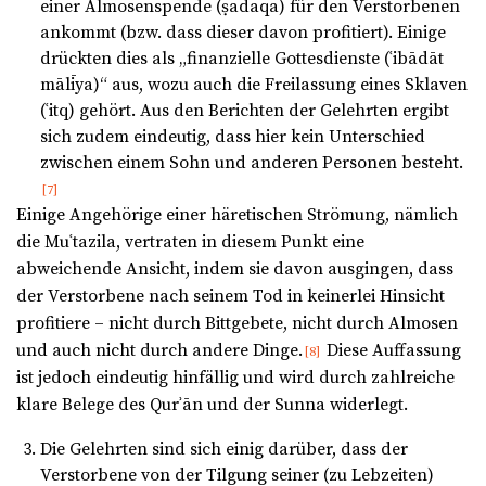
einer Almosenspende (ṣadaqa) für den Verstorbenen
ankommt (bzw. dass dieser davon profitiert). Einige
drückten dies als „finanzielle Gottesdienste (ʿibādāt
mālīya)“ aus, wozu auch die Freilassung eines Sklaven
(ʿitq) gehört. Aus den Berichten der Gelehrten ergibt
sich zudem eindeutig, dass hier kein Unterschied
zwischen einem Sohn und anderen Personen besteht.
[7]
Einige Angehörige einer häretischen Strömung, nämlich
die Muʿtazila, vertraten in diesem Punkt eine
abweichende Ansicht, indem sie davon ausgingen, dass
der Verstorbene nach seinem Tod in keinerlei Hinsicht
profitiere – nicht durch Bittgebete, nicht durch Almosen
und auch nicht durch andere Dinge.
Diese Auffassung
[8]
ist jedoch eindeutig hinfällig und wird durch zahlreiche
klare Belege des Qurʾān und der Sunna widerlegt.
Die Gelehrten sind sich einig darüber, dass der
Verstorbene von der Tilgung seiner (zu Lebzeiten)