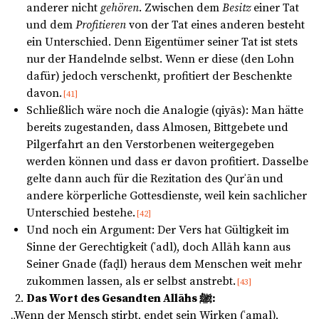
anderer nicht
gehören
. Zwischen dem
Besitz
einer Tat
und dem
Profitieren
von der Tat eines anderen besteht
ein Unterschied. Denn Eigentümer seiner Tat ist stets
nur der Handelnde selbst. Wenn er diese (den Lohn
dafür) jedoch verschenkt, profitiert der Beschenkte
davon.
[41]
Schließlich wäre noch die Analogie (qiyās): Man hätte
bereits zugestanden, dass Almosen, Bittgebete und
Pilgerfahrt an den Verstorbenen weitergegeben
werden können und dass er davon profitiert. Dasselbe
gelte dann auch für die Rezitation des Qurʾān und
andere körperliche Gottesdienste, weil kein sachlicher
Unterschied bestehe.
[42]
Und noch ein Argument: Der Vers hat Gültigkeit im
Sinne der Gerechtigkeit (ʿadl), doch Allāh kann aus
Seiner Gnade (faḍl) heraus dem Menschen weit mehr
zukommen lassen, als er selbst anstrebt.
[43]
Das Wort des Gesandten Allāhs ﷺ:
„Wenn der Mensch stirbt, endet sein Wirken (ʿamal),